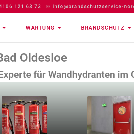
4106 121 63 73
info@brandschutzservice-nor
WARTUNG
BRANDSCHUTZ
Bad Oldesloe
r Experte für Wandhydranten im