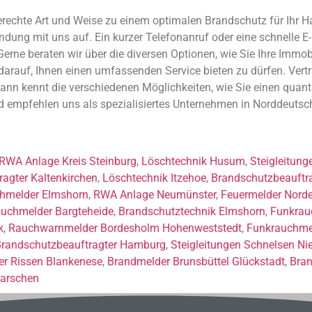
erechte Art und Weise zu einem optimalen Brandschutz für Ihr Hau
ung mit uns auf. Ein kurzer Telefonanruf oder eine schnelle E-
Gerne beraten wir über die diversen Optionen, wie Sie Ihre Immo
 darauf, Ihnen einen umfassenden Service bieten zu dürfen. Ver
ann kennt die verschiedenen Möglichkeiten, wie Sie einen quant
und empfehlen uns als spezialisiertes Unternehmen in Norddeutsc
RWA Anlage Kreis Steinburg
,
Löschtechnik Husum
,
Steigleitung
agter Kaltenkirchen
,
Löschtechnik Itzehoe
,
Brandschutzbeauftra
hmelder Elmshorn
,
RWA Anlage Neumünster
,
Feuermelder Norde
uchmelder Bargteheide
,
Brandschutztechnik Elmshorn
,
Funkrau
k
,
Rauchwarnmelder Bordesholm Hohenweststedt
,
Funkrauchme
randschutzbeauftragter Hamburg
,
Steigleitungen Schnelsen Ni
er Rissen Blankenese
,
Brandmelder Brunsbüttel Glückstadt
,
Bran
arschen