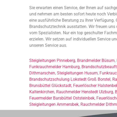
Sie erwarten einen Service, der Ihnen auf sachg
und nehmen am besten sofort heute noch Verbind
eine ausführliche Beratung zu Ihrer Verfügung. 
Brandschutztechnik ausstatten. Wir freuen uns
vom Spezialisten. Nur ein top geschulter Fachm
erzielen. Wir setzen auf individuellen Service 
unseren Service aus.
Steigleitungen Pinneberg
,
Brandmelder Büsum
,
Funkrauchmelder Hamburg
,
Brandschutzbeauftr
Dithmarschen
,
Steigleitungen Husum
,
Funkrauc
Brandschutzschulung Lokstedt Groß Borstel
,
Ra
Brunsbüttel Glückstadt
,
Feuerlöscher Halstenbe
Kaltenkirchen
,
Rauchmelder Henstedt Ulzburg
,
B
Feuermelder Barsbüttel Oststeinbek
,
Feuerlösch
Steigleitungen Ammersbek
,
Rauchmelder Dithm