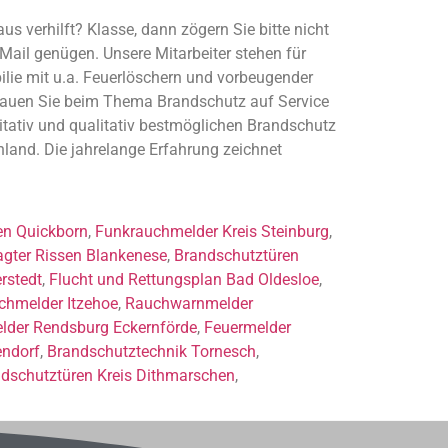
s verhilft? Klasse, dann zögern Sie bitte nicht
Mail genügen. Unsere Mitarbeiter stehen für
bilie mit u.a. Feuerlöschern und vorbeugender
trauen Sie beim Thema Brandschutz auf Service
itativ und qualitativ bestmöglichen Brandschutz
hland. Die jahrelange Erfahrung zeichnet
en Quickborn
,
Funkrauchmelder Kreis Steinburg
,
gter Rissen Blankenese
,
Brandschutztüren
rstedt
,
Flucht und Rettungsplan Bad Oldesloe
,
chmelder Itzehoe
,
Rauchwarnmelder
lder Rendsburg Eckernförde
,
Feuermelder
endorf
,
Brandschutztechnik Tornesch
,
dschutztüren Kreis Dithmarschen
,