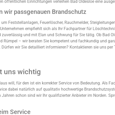
n öffentlichen Einrichtungen verleihen Bad Oldesloe eine ausge
n wir passgenauen Brandschutz
d um Feststellanlagen, Feuerlöscher, Rauchmelder, Steigleitun
er Unternehmen empfiehlt sich als Ihr Fachpartner für Löschtec
zuverlässig und mit Elan und Schwung für Sie tätig. Ob Bad Ol
nd Rümpel – wir beraten Sie kompetent und fachkundig und gara
Dürfen wir Sie detailliert informieren? Kontaktieren sie uns per
st uns wichtig
us will, für den ist ein korrekter Service von Bedeutung. Als 
ice dabei natürlich auf qualitativ hochwertige Brandschutzsyst
 Jahren schon sind wir Ihr qualifizierter Anbieter im Norden. S
eim Service