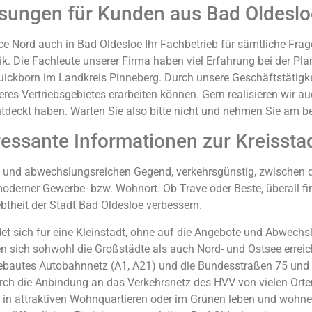
ösungen für Kunden aus Bad Oldeslo
ice Nord auch in Bad Oldesloe Ihr Fachbetrieb für sämtliche F
. Die Fachleute unserer Firma haben viel Erfahrung bei der Pl
uickborn im Landkreis Pinneberg. Durch unsere Geschäftstätigke
res Vertriebsgebietes erarbeiten können. Gern realisieren wir a
entdeckt haben. Warten Sie also bitte nicht und nehmen Sie am b
ressante Informationen zur Kreissta
en und abwechslungsreichen Gegend, verkehrsgünstig, zwischen
 moderner Gewerbe- bzw. Wohnort. Ob Trave oder Beste, überall f
ebtheit der Stadt Bad Oldesloe verbessern.
eidet sich für eine Kleinstadt, ohne auf die Angebote und Abwe
en sich sohwohl die Großstädte als auch Nord- und Ostsee errei
ebautes Autobahnnetz (A1, A21) und die Bundesstraßen 75 und 2
ch die Anbindung an das Verkehrsnetz des HVV von vielen Orten 
e in attraktiven Wohnquartieren oder im Grünen leben und wohne