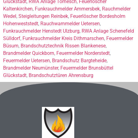
Glückstadt
,
RWA Anlage Tornesch
,
Feuerlöscher
Kaltenkirchen
,
Funkrauchmelder Ammersbek
,
Rauchmelder
Wedel
,
Steigleitungen Reinbek
,
Feuerlöscher Bordesholm
Hohenweststedt
,
Rauchwarnmelder Uetersen
,
Funkrauchmelder Henstedt Ulzburg
,
RWA Anlage Schenefeld
Sülldorf
,
Funkrauchmelder Kreis Dithmarschen
,
Feuermelder
Büsum
,
Brandschutztechnik Rissen Blankenese
,
Brandmelder Quickborn
,
Feuermelder Norderstedt
,
Feuermelder Uetersen
,
Brandschutz Bargteheide
,
Brandmelder Neumünster
,
Feuermelder Brunsbüttel
Glückstadt
,
Brandschutztüren Ahrensburg