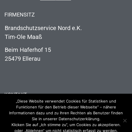
FIRMENSITZ
Brandschutzservice Nord e.K.
Tim-Ole Maaß
Beim Haferhof 15
25479 Ellerau
KONTAKT
„Diese Website verwendet Cookies für Statistiken und
04106 121 63 73
Funktionen für den Betrieb dieser Webseite“ – nähere
Informationen dazu und zu Ihren Rechten als Benutzer finden
info@brandschutzservice-nord.de
Sie in unserer Datenschutzerklärung.
Klicken Sie auf „Ich stimme zu“, um Cookies zu akzeptieren.
oder „Ablehnen“ um nicht statistisch erfasst zu werden.