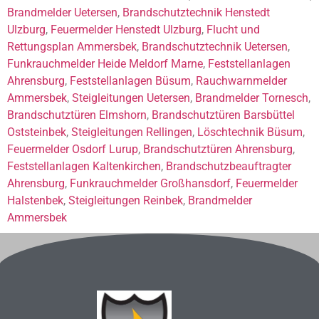
Brandmelder Uetersen
,
Brandschutztechnik Henstedt
Ulzburg
,
Feuermelder Henstedt Ulzburg
,
Flucht und
Rettungsplan Ammersbek
,
Brandschutztechnik Uetersen
,
Funkrauchmelder Heide Meldorf Marne
,
Feststellanlagen
Ahrensburg
,
Feststellanlagen Büsum
,
Rauchwarnmelder
Ammersbek
,
Steigleitungen Uetersen
,
Brandmelder Tornesch
,
Brandschutztüren Elmshorn
,
Brandschutztüren Barsbüttel
Oststeinbek
,
Steigleitungen Rellingen
,
Löschtechnik Büsum
,
Feuermelder Osdorf Lurup
,
Brandschutztüren Ahrensburg
,
Feststellanlagen Kaltenkirchen
,
Brandschutzbeauftragter
Ahrensburg
,
Funkrauchmelder Großhansdorf
,
Feuermelder
Halstenbek
,
Steigleitungen Reinbek
,
Brandmelder
Ammersbek