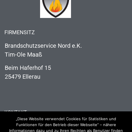
FIRMENSITZ
Brandschutzservice Nord e.K.
Tim-Ole Maaß
Beim Haferhof 15
25479 Ellerau
KONTAKT
„Diese Website verwendet Cookies für Statistiken und
04106 121 63 73
Funktionen für den Betrieb dieser Webseite“ – nähere
Informationen dazu und zu Ihren Rechten als Benutzer finden