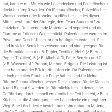
hat, kann er mit Mitteln wie Löschdecken und Feuerlöschern
direkt bekämpft werden. Ob lSchaumlöscher, Pulverlöscher,
Wasserlöscher oder Kohelndioxidlöscher – jedes dieser
Mittel beruht auf der Strategie, dem Feuer Sauerstoff zu
entziehen. Das brennende Material wird separiert und die
Flamme auf diesem Wege erstickt. Pulverlöscher werden im
Privat- und Geschäftssektor am häufigsten installiert. Sie
sind in vielen Bereichen verwendbar und sind geeignet für
die Brandklassen A (z.B. Papier, Textilien, Holz) (z.B. Holz,
Papier, Textilien), B (z.B. Alkohol, Öl, Fette, Benzin) und C
(z.B. Wasserstoff, Propan, Methan, Erdgas). Die Leistung ist
sehr hoch und der Effekt tritt sofort ein. Da Pulverlöscher
jedoch reichlich Staub zur Folge haben, sind für kleine
Räume Schaumlöscher besser. Diese können für die Klassen
A und B genutzt werden. In Räumlichkeiten, in denen eine
Gefährdung durch schnell entzündliches Fett besteht, z.B. in
Küchen, ist die Anbringung einer Löschdecke ein gangbarer
Weg. Eine Löschdecke besteht aus unbrennbarem Material,
häufig Glasfasergewebe, und wird auf den Brandherd gelegt