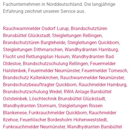
Fachunternehmen in Norddeutschland. Die langjährige
Erfahrung zeichnet unseren Service aus.
Rauchwarnmelder Osdorf Lurup
,
Brandschutztüren
Brunsbüttel Glückstadt
,
Steigleitungen Rellingen
,
Brandschutztüren Bargteheide
,
Steigleitungen Quickborn
,
Steigleitungen Dithmarschen
,
Wandhydranten Hamburg
,
Flucht und Rettungsplan Husum
,
Wandhydranten Bad
Oldesloe
,
Brandschutzschulung Rellingen
,
Feuermelder
Halstenbek
,
Feuermelder Neumünster
,
Feuermelder Tornesch
,
Brandschutz Kaltenkirchen
,
Rauchwarnmelder Neumünster
,
Brandschutzbeauftragter Quickborn
,
Rauchmelder Hamburg
,
Brandschutzschulung Wedel
,
RWA Anlage Barsbüttel
Oststeinbek
,
Löschtechnik Brunsbüttel Glückstadt
,
Wandhydranten Stormarn
,
Steigleitungen Rissen
Blankenese
,
Funkrauchmelder Quickborn
,
Rauchmelder
Itzehoe
,
Feuerlöscher Bordesholm Hohenweststedt
,
Funkrauchmelder Neumünster
,
Wandhydranten Barsbüttel