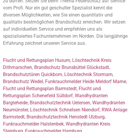
zu dürfen. Setzen Sie beim Thema Feuerschutz auf Service
vom Profi. Nur ein gut geschulter Spezialist kennt die
diversen Möglichkeiten, wie Sie einen quantitativ und
qualitativ bestmöglichen Brandschutz erreichen. Wir setzen
auf individuellen Service und empfehlen uns als
spezialisiertes Fachunternehmen im Norden. Die langjährige
Erfahrung zeichnet unseren Service aus.
Flucht und Rettungsplan Husum
,
Löschtechnik Kreis
Dithmarschen
,
Brandschutz Brunsbüttel Glückstadt
,
Brandschutztüren Quickborn
,
Löschtechnik Stormarn
,
Brandschutz Wedel
,
Funkrauchmelder Heide Meldorf Marne
,
Flucht und Rettungsplan Barmstedt
,
Flucht und
Rettungsplan Schenefeld Sülldorf
,
Wandhydranten
Bargteheide
,
Brandschutztechnik Uetersen
,
Wandhydranten
Neumünster
,
Löschtechnik Schnelsen Niendorf
,
RWA Anlage
Barmstedt
,
Brandschutztechnik Henstedt Ulzburg
,
Funkrauchmelder Halstenbek
,
Wandhydranten Kreis
Steinburg
,
Funkrauchmelder Hamburg
,