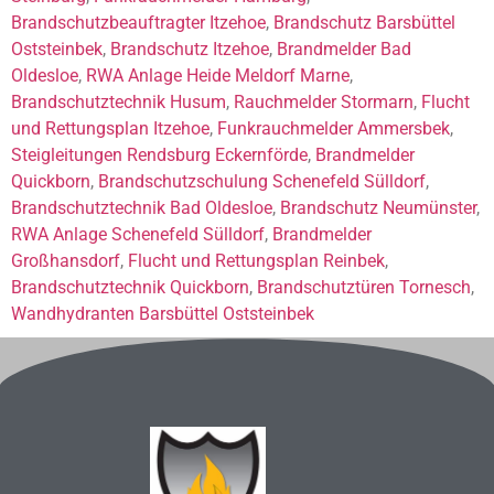
Brandschutzbeauftragter Itzehoe
,
Brandschutz Barsbüttel
Oststeinbek
,
Brandschutz Itzehoe
,
Brandmelder Bad
Oldesloe
,
RWA Anlage Heide Meldorf Marne
,
Brandschutztechnik Husum
,
Rauchmelder Stormarn
,
Flucht
und Rettungsplan Itzehoe
,
Funkrauchmelder Ammersbek
,
Steigleitungen Rendsburg Eckernförde
,
Brandmelder
Quickborn
,
Brandschutzschulung Schenefeld Sülldorf
,
Brandschutztechnik Bad Oldesloe
,
Brandschutz Neumünster
,
RWA Anlage Schenefeld Sülldorf
,
Brandmelder
Großhansdorf
,
Flucht und Rettungsplan Reinbek
,
Brandschutztechnik Quickborn
,
Brandschutztüren Tornesch
,
Wandhydranten Barsbüttel Oststeinbek