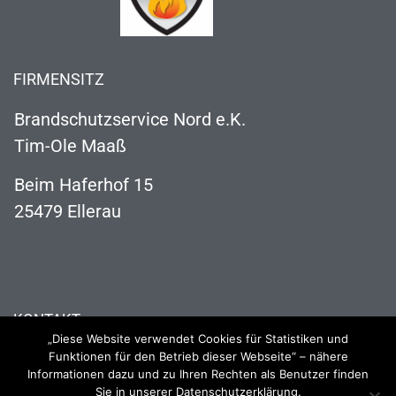
FIRMENSITZ
Brandschutzservice Nord e.K.
Tim-Ole Maaß
Beim Haferhof 15
25479 Ellerau
KONTAKT
„Diese Website verwendet Cookies für Statistiken und
04106 121 63 73
Funktionen für den Betrieb dieser Webseite“ – nähere
Informationen dazu und zu Ihren Rechten als Benutzer finden
info@brandschutzservice-nord.de
Sie in unserer Datenschutzerklärung.