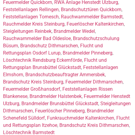
Feuermelder Quickborn
,
RWA Anlage Henstedt Ulzburg
,
Feststellanlagen Rellingen
,
Brandschutztüren Quickborn
,
Feststellanlagen Tornesch
,
Rauchwarnmelder Barmstedt
,
Rauchmelder Kreis Steinburg
,
Feuerlöscher Kaltenkirchen
,
Steigleitungen Reinbek
,
Brandmelder Wedel
,
Rauchwarnmelder Bad Oldesloe
,
Brandschutzschulung
Büsum
,
Brandschutz Dithmarschen
,
Flucht und
Rettungsplan Osdorf Lurup
,
Brandmelder Pinneberg
,
Löschtechnik Rendsburg Eckernförde
,
Flucht und
Rettungsplan Brunsbüttel Glückstadt
,
Feststellanlagen
Elmshorn
,
Brandschutzbeauftragter Ammersbek
,
Brandschutz Kreis Steinburg
,
Feuermelder Dithmarschen
,
Feuermelder Großhansdorf
,
Feststellanlagen Rissen
Blankenese
,
Brandmelder Halstenbek
,
Feuermelder Henstedt
Ulzburg
,
Brandmelder Brunsbüttel Glückstadt
,
Steigleitungen
Dithmarschen
,
Feuerlöscher Pinneberg
,
Brandmelder
Schenefeld Sülldorf
,
Funkrauchmelder Kaltenkirchen
,
Flucht
und Rettungsplan Itzehoe
,
Brandschutz Kreis Dithmarschen
,
Löschtechnik Barmstedt