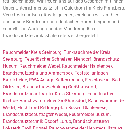
realisieren lässt. Wir freuen uns auf das Gespräch mit Ihnen.
Unser Unternehmenssitz ist in Quickborn im Kreis Pinneberg.
Verkehrstechnisch günstig gelegen, erreichen wir von hier
aus unsere Kunden im norddeutschen Raum bequem und
schnell. Die Wartung und das Monitoring Ihrer
Brandschutztechnik ist also stets sichergestellt.
Rauchmelder Kreis Steinburg
,
Funkrauchmelder Kreis
Steinburg
,
Feuerlöscher Schnelsen Niendorf
,
Brandschutz
Husum
,
Rauchmelder Wedel
,
Rauchmelder Halstenbek
,
Brandschutzschulung Ammersbek
,
Feststellanlagen
Bargteheide
,
RWA Anlage Kaltenkirchen
,
Feuerlöscher Bad
Oldesloe
,
Brandschutzschulung Großhansdorf
,
Brandschutzbeauftragter Kreis Steinburg
,
Feuerlöscher
Itzehoe
,
Rauchwarnmelder Großhansdorf
,
Rauchwarnmelder
Wedel
,
Flucht und Rettungsplan Rissen Blankenese
,
Brandschutzbeauftragter Wedel
,
Feuermelder Büsum
,
Brandschutztechnik Osdorf Lurup
,
Brandschutztüren
Lokstedt Groß Borstel
,
Rauchwarnmelder Henstedt Ulzburg
,