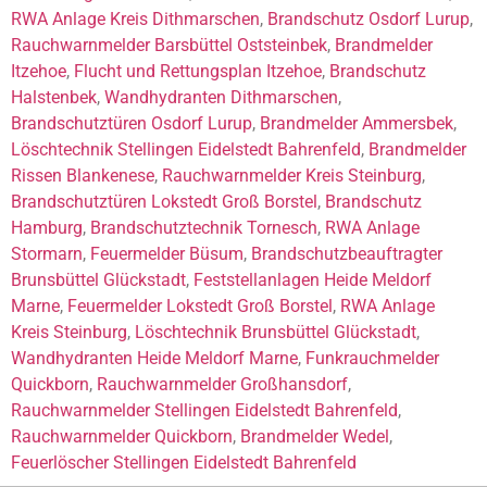
RWA Anlage Kreis Dithmarschen
,
Brandschutz Osdorf Lurup
,
Rauchwarnmelder Barsbüttel Oststeinbek
,
Brandmelder
Itzehoe
,
Flucht und Rettungsplan Itzehoe
,
Brandschutz
Halstenbek
,
Wandhydranten Dithmarschen
,
Brandschutztüren Osdorf Lurup
,
Brandmelder Ammersbek
,
Löschtechnik Stellingen Eidelstedt Bahrenfeld
,
Brandmelder
Rissen Blankenese
,
Rauchwarnmelder Kreis Steinburg
,
Brandschutztüren Lokstedt Groß Borstel
,
Brandschutz
Hamburg
,
Brandschutztechnik Tornesch
,
RWA Anlage
Stormarn
,
Feuermelder Büsum
,
Brandschutzbeauftragter
Brunsbüttel Glückstadt
,
Feststellanlagen Heide Meldorf
Marne
,
Feuermelder Lokstedt Groß Borstel
,
RWA Anlage
Kreis Steinburg
,
Löschtechnik Brunsbüttel Glückstadt
,
Wandhydranten Heide Meldorf Marne
,
Funkrauchmelder
Quickborn
,
Rauchwarnmelder Großhansdorf
,
Rauchwarnmelder Stellingen Eidelstedt Bahrenfeld
,
Rauchwarnmelder Quickborn
,
Brandmelder Wedel
,
Feuerlöscher Stellingen Eidelstedt Bahrenfeld