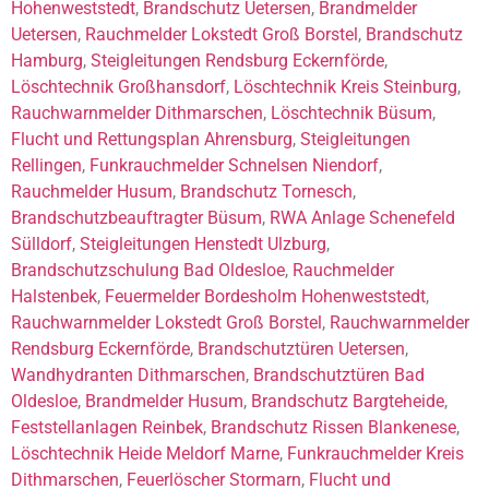
Hohenweststedt
,
Brandschutz Uetersen
,
Brandmelder
Uetersen
,
Rauchmelder Lokstedt Groß Borstel
,
Brandschutz
Hamburg
,
Steigleitungen Rendsburg Eckernförde
,
Löschtechnik Großhansdorf
,
Löschtechnik Kreis Steinburg
,
Rauchwarnmelder Dithmarschen
,
Löschtechnik Büsum
,
Flucht und Rettungsplan Ahrensburg
,
Steigleitungen
Rellingen
,
Funkrauchmelder Schnelsen Niendorf
,
Rauchmelder Husum
,
Brandschutz Tornesch
,
Brandschutzbeauftragter Büsum
,
RWA Anlage Schenefeld
Sülldorf
,
Steigleitungen Henstedt Ulzburg
,
Brandschutzschulung Bad Oldesloe
,
Rauchmelder
Halstenbek
,
Feuermelder Bordesholm Hohenweststedt
,
Rauchwarnmelder Lokstedt Groß Borstel
,
Rauchwarnmelder
Rendsburg Eckernförde
,
Brandschutztüren Uetersen
,
Wandhydranten Dithmarschen
,
Brandschutztüren Bad
Oldesloe
,
Brandmelder Husum
,
Brandschutz Bargteheide
,
Feststellanlagen Reinbek
,
Brandschutz Rissen Blankenese
,
Löschtechnik Heide Meldorf Marne
,
Funkrauchmelder Kreis
Dithmarschen
,
Feuerlöscher Stormarn
,
Flucht und