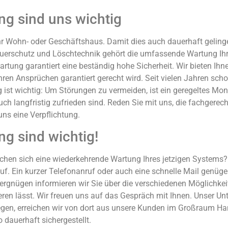
g sind uns wichtig
hr Wohn- oder Geschäftshaus. Damit dies auch dauerhaft geling
 Feuerschutz und Löschtechnik gehört die umfassende Wartung Ih
tung garantiert eine beständig hohe Sicherheit. Wir bieten Ih
en Ansprüchen garantiert gerecht wird. Seit vielen Jahren schon 
st wichtig: Um Störungen zu vermeiden, ist ein geregeltes Mon
ch langfristig zufrieden sind. Reden Sie mit uns, die fachgere
ns eine Verpflichtung.
g sind wichtig!
hen sich eine wiederkehrende Wartung Ihres jetzigen Systems? K
. Ein kurzer Telefonanruf oder auch eine schnelle Mail genügen
rgnügen informieren wir Sie über die verschiedenen Möglichkeit
eren lässt. Wir freuen uns auf das Gespräch mit Ihnen. Unser Un
legen, erreichen wir von dort aus unsere Kunden im Großraum 
 dauerhaft sichergestellt.