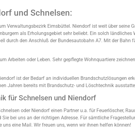
dorf und Schnelsen:
m Verwaltungsbezirk Eimsbüttel. Niendorf ist weit über seine 
urgern als Erholungsgebiet sehr beliebt. Ein solch ländliches W
ell durch den Anschluß der Bundesautobahn A7. Mit der Bahn f
um Arbeiten oder Leben. Sehr gepflegte Wohnquartiere zeichnen 
iendorf ist der Bedarf an individuellen Brandschutzlösungen er
en Jahren bereits mit Brandschutz- und Löschtechnik ausstatte
k für Schnelsen und Niendorf
chnelsen oder Niendorf einen Partner u.a. für Feuerlöscher, Rau
ie bei uns an der richtigen Adresse. Für sämtliche Fragestellun
e uns eine Mail. Wir freuen uns, wenn wir ihnen helfen können!