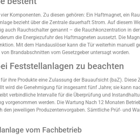
ge besteht
 vier Komponenten. Zu diesen gehören: Ein Haftmagnet, ein Ra
anlage bezieht über die Zentrale dauerhaft Strom. Auf diesem We
g auch Rauchschalter genannt – die Rauchkonzentration in der 
iederum die Energiezufuhr des Haftmagneten aussetzt. Die Magnet
nktion. Mit dem Handauslöser kann die Tür weiterhin manuell g
ng von Brandabschnitten vom Gesetzgeber untersagt worden.
ei Feststellanlagen zu beachten
 für ihre Produkte eine Zulassung der Bauaufsicht (baZ). Diese 
lt wird die Genehmigung für insgesamt fünf Jahre; sie kann nac
eibt verbindliche Intervalle für die Überprüfung und Instandhal
ng vorgenommen werden. Die Wartung Nach 12 Monaten Betrieb i
ch den jeweiligen Produzentenvorgaben. Sämtliche Prüf- und Wa
ellanlage vom Fachbetrieb