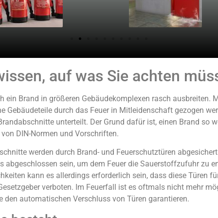
 wissen, auf was Sie achten müs
ich ein Brand in größeren Gebäudekomplexen rasch ausbreiten.
che Gebäudeteile durch das Feuer in Mitleidenschaft gezogen 
andabschnitte unterteilt. Der Grund dafür ist, einen Brand so w
he von DIN-Normen und Vorschriften.
abschnitte werden durch Brand- und Feuerschutztüren abgesicher
abgeschlossen sein, um dem Feuer die Sauerstoffzufuhr zu entz
keiten kann es allerdings erforderlich sein, dass diese Türen 
 Gesetzgeber verboten. Im Feuerfall ist es oftmals nicht mehr m
die den automatischen Verschluss von Türen garantieren.