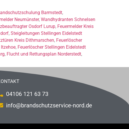
randschutzschulung Barmstedt
,
melder Neumünster
,
Wandhydranten Schnelsen
zbeauftragter Osdorf Lurup
,
Feuermelder Kreis
dorf
,
Steigleitungen Stellingen Eidelstedt
ztüren Kreis Dithmarschen
,
Feuerlöscher
 Itzehoe
,
Feuerlöscher Stellingen Eidelstedt
urg
,
Flucht und Rettungsplan Norderstedt
,
KONTAKT
04106 121 63 73
info@brandschutzservice-nord.de