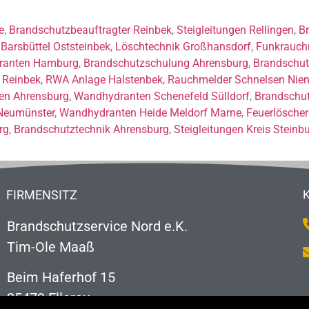
e
,
Brandschutzbeauftragter Reinbek
,
Steigleitungen Rellingen
,
B
Barsbüttel Oststeinbek
,
Löschtechnik Großhansdorf
,
Funkrauch
ranten Hamburg
,
Brandschutzschulung Ahrensburg
,
Brandschut
 Reinbek
,
RWA Anlage Halstenbek
,
Rauchmelder Schnelsen Nien
gen Ahrensburg
,
Wandhydranten Schenefeld Sülldorf
,
Brandschut
Neumünster
,
Wandhydranten Heide Meldorf Marne
,
Feuerlöscher
rg
,
Brandschutztechnik Ahrensburg
,
Steigleitungen Kreis Steinb
FIRMENSITZ
Brandschutzservice Nord e.K.
Tim-Ole Maaß
Beim Haferhof 15
25479 Ellerau