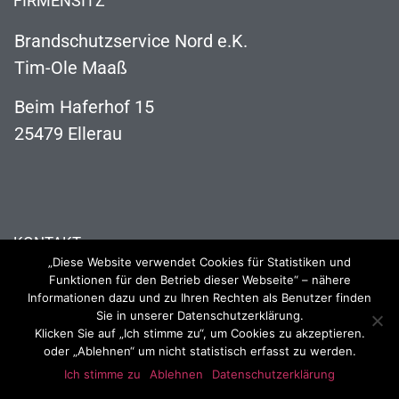
FIRMENSITZ
Brandschutzservice Nord e.K.
Tim-Ole Maaß
Beim Haferhof 15
25479 Ellerau
KONTAKT
„Diese Website verwendet Cookies für Statistiken und
04106 121 63 73
Funktionen für den Betrieb dieser Webseite“ – nähere
Informationen dazu und zu Ihren Rechten als Benutzer finden
info@brandschutzservice-nord.de
Sie in unserer Datenschutzerklärung.
Klicken Sie auf „Ich stimme zu“, um Cookies zu akzeptieren.
oder „Ablehnen“ um nicht statistisch erfasst zu werden.
Ich stimme zu
Ablehnen
Datenschutzerklärung
2023 Brandschutzservice Nord
Impressum
Datenschutzerklärung