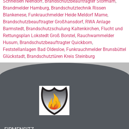
Schnelsen Niendorf
,
Brandschutzbeauftragter Stormarn
,
Brandmelder Hamburg
,
Brandschutztechnik Rissen
Blankenese
,
Funkrauchmelder Heide Meldorf Marne
,
Brandschutzbeauftragter Großhansdorf
,
RWA Anlage
Barmstedt
,
Brandschutzschulung Kaltenkirchen
,
Flucht und
Rettungsplan Lokstedt Groß Borstel
,
Rauchwarnmelder
Husum
,
Brandschutzbeauftragter Quickborn
,
Feststellanlagen Bad Oldesloe
,
Funkrauchmelder Brunsbüttel
Glückstadt
,
Brandschutztüren Kreis Steinburg