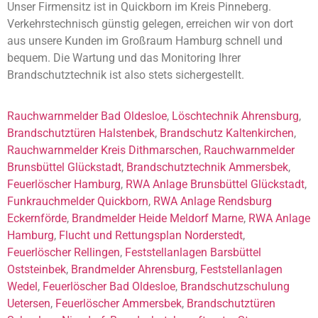
Unser Firmensitz ist in Quickborn im Kreis Pinneberg.
Verkehrstechnisch günstig gelegen, erreichen wir von dort
aus unsere Kunden im Großraum Hamburg schnell und
bequem. Die Wartung und das Monitoring Ihrer
Brandschutztechnik ist also stets sichergestellt.
Rauchwarnmelder Bad Oldesloe
,
Löschtechnik Ahrensburg
,
Brandschutztüren Halstenbek
,
Brandschutz Kaltenkirchen
,
Rauchwarnmelder Kreis Dithmarschen
,
Rauchwarnmelder
Brunsbüttel Glückstadt
,
Brandschutztechnik Ammersbek
,
Feuerlöscher Hamburg
,
RWA Anlage Brunsbüttel Glückstadt
,
Funkrauchmelder Quickborn
,
RWA Anlage Rendsburg
Eckernförde
,
Brandmelder Heide Meldorf Marne
,
RWA Anlage
Hamburg
,
Flucht und Rettungsplan Norderstedt
,
Feuerlöscher Rellingen
,
Feststellanlagen Barsbüttel
Oststeinbek
,
Brandmelder Ahrensburg
,
Feststellanlagen
Wedel
,
Feuerlöscher Bad Oldesloe
,
Brandschutzschulung
Uetersen
,
Feuerlöscher Ammersbek
,
Brandschutztüren