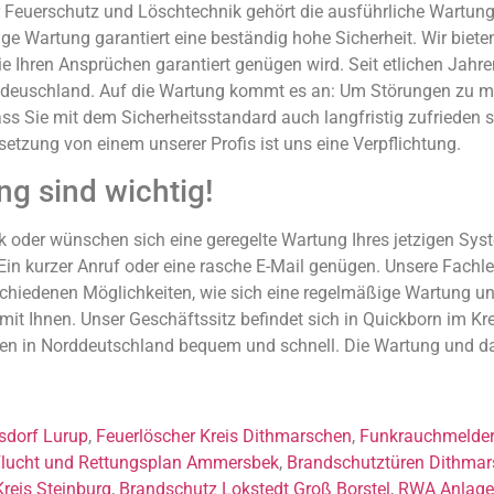
r Feuerschutz und Löschtechnik gehört die ausführliche Wartun
e Wartung garantiert eine beständig hohe Sicherheit. Wir biet
hren Ansprüchen garantiert genügen wird. Seit etlichen Jahren be
euschland. Auf die Wartung kommt es an: Um Störungen zu mini
s Sie mit dem Sicherheitsstandard auch langfristig zufrieden s
etzung von einem unserer Profis ist uns eine Verpflichtung.
g sind wichtig!
ik oder wünschen sich eine geregelte Wartung Ihres jetzigen Sys
in kurzer Anruf oder eine rasche E-Mail genügen. Unsere Fachleu
erschiedenen Möglichkeiten, wie sich eine regelmäßige Wartung 
 mit Ihnen. Unser Geschäftssitz befindet sich in Quickborn im K
den in Norddeutschland bequem und schnell. Die Wartung und da
sdorf Lurup
,
Feuerlöscher Kreis Dithmarschen
,
Funkrauchmelde
lucht und Rettungsplan Ammersbek
,
Brandschutztüren Dithma
Kreis Steinburg
,
Brandschutz Lokstedt Groß Borstel
,
RWA Anlage 