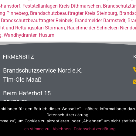
ßhansdorf
,
Feststellanlagen Kreis Dithmarschen
,
Brandschutztü
ng Pinneberg
,
Brandschutzbeauftragter Kreis Steinburg
,
Brands
,
Brandschutzbeauftragter Reinbek
,
Brandmelder Barmstedt
,
Bra
cht und Rettungsplan Stormarn
,
Rauchmelder Schnelsen Niendo
g
,
Wandhydranten Husum
FIRMENSITZ
Brandschutzservice Nord e.K.
Tim-Ole Maaß
Beim Haferhof 15
25479 Ellerau
nktionen für den Betrieb dieser Webseite“ – nähere Informationen dazu
Datenschutzerklärung.
timme zu“, um Cookies zu akzeptieren. oder „Ablehnen“ um nicht statist
Ich stimme zu
Ablehnen
Datenschutzerklärung