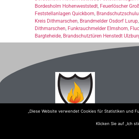
Bordesholm Hohenweststedt
,
Feuerlöscher Gro
Feststellanlagen Quickborn
,
Brandschutzschulu
Kreis Dithmarschen
,
Brandmelder Osdorf Lurup
Dithmarschen
,
Funkrauchmelder Elmshorn
,
Flu
Bargteheide
,
Brandschutztüren Henstedt Ulzbur
„Diese Website verwendet Cookies für Statistiken und Fu
Klicken Sie auf „Ich s
2023 Brandschutzservice Nord
Impressum
Datenschutzerklärung