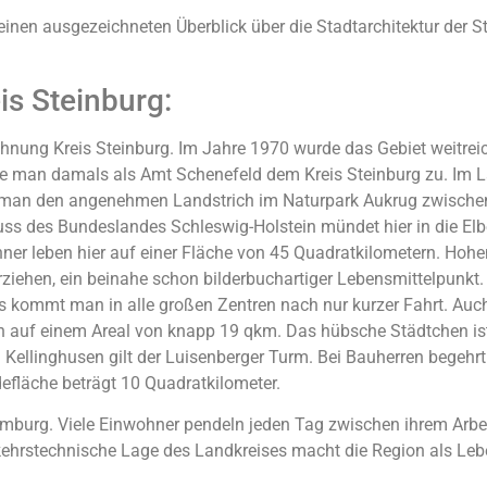
einen ausgezeichneten Überblick über die Stadtarchitektur der
is Steinburg:
ichnung Kreis Steinburg. Im Jahre 1970 wurde das Gebiet weitr
 man damals als Amt Schenefeld dem Kreis Steinburg zu. Im La
man den angenehmen Landstrich im Naturpark Aukrug zwischen 
 Fluss des Bundeslandes Schleswig-Holstein mündet hier in die El
 leben hier auf einer Fläche von 45 Quadratkilometern. Hohenl
ziehen, ein beinahe schon bilderbuchartiger Lebensmittelpunkt
 kommt man in alle großen Zentren nach nur kurzer Fahrt. Auch 
 auf einem Areal von knapp 19 qkm. Das hübsche Städtchen ist 
Kellinghusen gilt der Luisenberger Turm. Bei Bauherren begehrt 
läche beträgt 10 Quadratkilometer.
Hamburg. Viele Einwohner pendeln jeden Tag zwischen ihrem Arbe
kehrstechnische Lage des Landkreises macht die Region als Leb