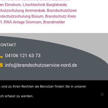
ren Elmshorn
,
Löschtechnik Bargteheide
,
chutzschulung Ammersbek
,
Brandschutztüren
ndschutzschulung Büsum
,
Brandschutz Kreis
rf
,
RWA Anlage Stormarn
,
Brandmelder
KONTAKT
04106 121 63 73
info@brandschutzservice-nord.de
 und zu Ihren Rechten als Benutzer finden Sie in unserer
isch erfasst zu werden.