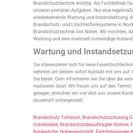
Brandschutztechnik wichtig. Als Fachbetrieb fü
unseren primären Aufgaben. Nur eine regelmäßig
wiederkehrende Wartung und Instandsetzung, die I
Brandschutz- und Löschtechniksysteme in Nordd
Brandschutztechnik von Nöten. Wir möchten, das
Wartung und eine eventuell notwendige Instands
Wartung und Instandsetzun
Sie interessieren sich für neue Feuerlöschtechn
nehmen am besten sofort Kontakt mit uns auf. E
Sie bereit. Gern informieren wir Sie über die v
realisieren lässt. Wir freuen uns auf den Termin
gelegen, erreichen wir von dort aus unsere Kun
dauerhaft sichergestellt.
Brandschutz Tornesch
,
Brandschutzschulung O
Oststeinbek
,
Brandschutzbeauftragter Itzehoe
,
F
Bordesholm Hohenweststedt
,
Feststellanlagen 