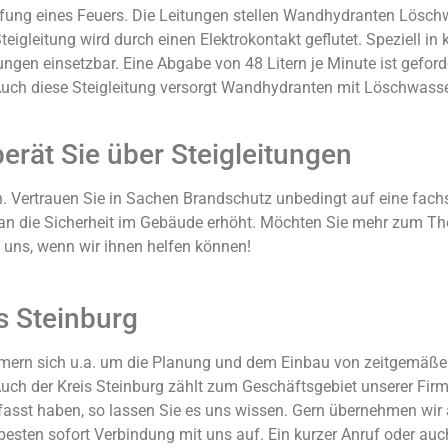
fung eines Feuers. Die Leitungen stellen Wandhydranten Löschw
igleitung wird durch einen Elektrokontakt geflutet. Speziell in 
gen einsetzbar. Eine Abgabe von 48 Litern je Minute ist geforder
h diese Steigleitung versorgt Wandhydranten mit Löschwasser, 
erät Sie über Steigleitungen
 Vertrauen Sie in Sachen Brandschutz unbedingt auf eine fachsp
man die Sicherheit im Gebäude erhöht. Möchten Sie mehr zum T
n uns, wenn wir ihnen helfen können!
is Steinburg
mern sich u.a. um die Planung und dem Einbau von zeitgemäßer
Auch der Kreis Steinburg zählt zum Geschäftsgebiet unserer Firm
fasst haben, so lassen Sie es uns wissen. Gern übernehmen wi
esten sofort Verbindung mit uns auf. Ein kurzer Anruf oder auch