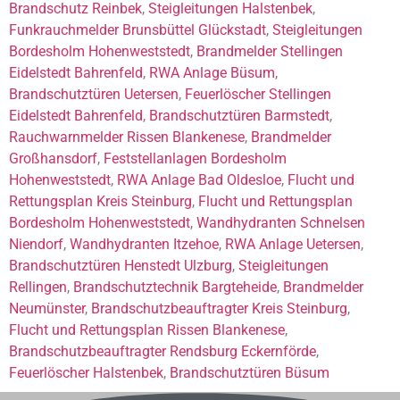
Brandschutz Reinbek
,
Steigleitungen Halstenbek
,
Funkrauchmelder Brunsbüttel Glückstadt
,
Steigleitungen
Bordesholm Hohenweststedt
,
Brandmelder Stellingen
Eidelstedt Bahrenfeld
,
RWA Anlage Büsum
,
Brandschutztüren Uetersen
,
Feuerlöscher Stellingen
Eidelstedt Bahrenfeld
,
Brandschutztüren Barmstedt
,
Rauchwarnmelder Rissen Blankenese
,
Brandmelder
Großhansdorf
,
Feststellanlagen Bordesholm
Hohenweststedt
,
RWA Anlage Bad Oldesloe
,
Flucht und
Rettungsplan Kreis Steinburg
,
Flucht und Rettungsplan
Bordesholm Hohenweststedt
,
Wandhydranten Schnelsen
Niendorf
,
Wandhydranten Itzehoe
,
RWA Anlage Uetersen
,
Brandschutztüren Henstedt Ulzburg
,
Steigleitungen
Rellingen
,
Brandschutztechnik Bargteheide
,
Brandmelder
Neumünster
,
Brandschutzbeauftragter Kreis Steinburg
,
Flucht und Rettungsplan Rissen Blankenese
,
Brandschutzbeauftragter Rendsburg Eckernförde
,
Feuerlöscher Halstenbek
,
Brandschutztüren Büsum