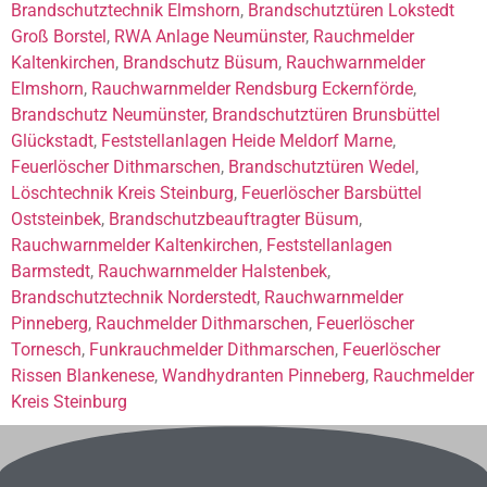
Brandschutztechnik Elmshorn
,
Brandschutztüren Lokstedt
Groß Borstel
,
RWA Anlage Neumünster
,
Rauchmelder
Kaltenkirchen
,
Brandschutz Büsum
,
Rauchwarnmelder
Elmshorn
,
Rauchwarnmelder Rendsburg Eckernförde
,
Brandschutz Neumünster
,
Brandschutztüren Brunsbüttel
Glückstadt
,
Feststellanlagen Heide Meldorf Marne
,
Feuerlöscher Dithmarschen
,
Brandschutztüren Wedel
,
Löschtechnik Kreis Steinburg
,
Feuerlöscher Barsbüttel
Oststeinbek
,
Brandschutzbeauftragter Büsum
,
Rauchwarnmelder Kaltenkirchen
,
Feststellanlagen
Barmstedt
,
Rauchwarnmelder Halstenbek
,
Brandschutztechnik Norderstedt
,
Rauchwarnmelder
Pinneberg
,
Rauchmelder Dithmarschen
,
Feuerlöscher
Tornesch
,
Funkrauchmelder Dithmarschen
,
Feuerlöscher
Rissen Blankenese
,
Wandhydranten Pinneberg
,
Rauchmelder
Kreis Steinburg