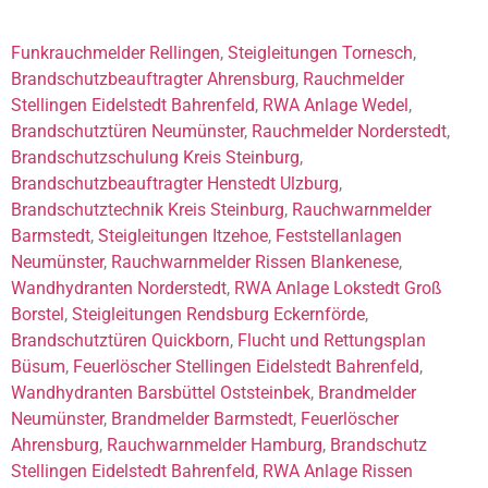
Funkrauchmelder Rellingen
,
Steigleitungen Tornesch
,
Brandschutzbeauftragter Ahrensburg
,
Rauchmelder
Stellingen Eidelstedt Bahrenfeld
,
RWA Anlage Wedel
,
Brandschutztüren Neumünster
,
Rauchmelder Norderstedt
,
Brandschutzschulung Kreis Steinburg
,
Brandschutzbeauftragter Henstedt Ulzburg
,
Brandschutztechnik Kreis Steinburg
,
Rauchwarnmelder
Barmstedt
,
Steigleitungen Itzehoe
,
Feststellanlagen
Neumünster
,
Rauchwarnmelder Rissen Blankenese
,
Wandhydranten Norderstedt
,
RWA Anlage Lokstedt Groß
Borstel
,
Steigleitungen Rendsburg Eckernförde
,
Brandschutztüren Quickborn
,
Flucht und Rettungsplan
Büsum
,
Feuerlöscher Stellingen Eidelstedt Bahrenfeld
,
Wandhydranten Barsbüttel Oststeinbek
,
Brandmelder
Neumünster
,
Brandmelder Barmstedt
,
Feuerlöscher
Ahrensburg
,
Rauchwarnmelder Hamburg
,
Brandschutz
Stellingen Eidelstedt Bahrenfeld
,
RWA Anlage Rissen