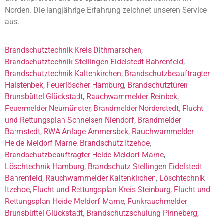
Norden. Die langjährige Erfahrung zeichnet unseren Service
aus.
Brandschutztechnik Kreis Dithmarschen
,
Brandschutztechnik Stellingen Eidelstedt Bahrenfeld
,
Brandschutztechnik Kaltenkirchen
,
Brandschutzbeauftragter
Halstenbek
,
Feuerlöscher Hamburg
,
Brandschutztüren
Brunsbüttel Glückstadt
,
Rauchwarnmelder Reinbek
,
Feuermelder Neumünster
,
Brandmelder Norderstedt
,
Flucht
und Rettungsplan Schnelsen Niendorf
,
Brandmelder
Barmstedt
,
RWA Anlage Ammersbek
,
Rauchwarnmelder
Heide Meldorf Marne
,
Brandschutz Itzehoe
,
Brandschutzbeauftragter Heide Meldorf Marne
,
Löschtechnik Hamburg
,
Brandschutz Stellingen Eidelstedt
Bahrenfeld
,
Rauchwarnmelder Kaltenkirchen
,
Löschtechnik
Itzehoe
,
Flucht und Rettungsplan Kreis Steinburg
,
Flucht und
Rettungsplan Heide Meldorf Marne
,
Funkrauchmelder
Brunsbüttel Glückstadt
,
Brandschutzschulung Pinneberg
,