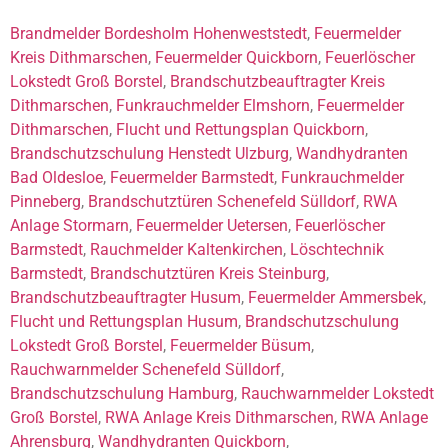
Brandmelder Bordesholm Hohenweststedt
,
Feuermelder
Kreis Dithmarschen
,
Feuermelder Quickborn
,
Feuerlöscher
Lokstedt Groß Borstel
,
Brandschutzbeauftragter Kreis
Dithmarschen
,
Funkrauchmelder Elmshorn
,
Feuermelder
Dithmarschen
,
Flucht und Rettungsplan Quickborn
,
Brandschutzschulung Henstedt Ulzburg
,
Wandhydranten
Bad Oldesloe
,
Feuermelder Barmstedt
,
Funkrauchmelder
Pinneberg
,
Brandschutztüren Schenefeld Sülldorf
,
RWA
Anlage Stormarn
,
Feuermelder Uetersen
,
Feuerlöscher
Barmstedt
,
Rauchmelder Kaltenkirchen
,
Löschtechnik
Barmstedt
,
Brandschutztüren Kreis Steinburg
,
Brandschutzbeauftragter Husum
,
Feuermelder Ammersbek
,
Flucht und Rettungsplan Husum
,
Brandschutzschulung
Lokstedt Groß Borstel
,
Feuermelder Büsum
,
Rauchwarnmelder Schenefeld Sülldorf
,
Brandschutzschulung Hamburg
,
Rauchwarnmelder Lokstedt
Groß Borstel
,
RWA Anlage Kreis Dithmarschen
,
RWA Anlage
Ahrensburg
,
Wandhydranten Quickborn
,