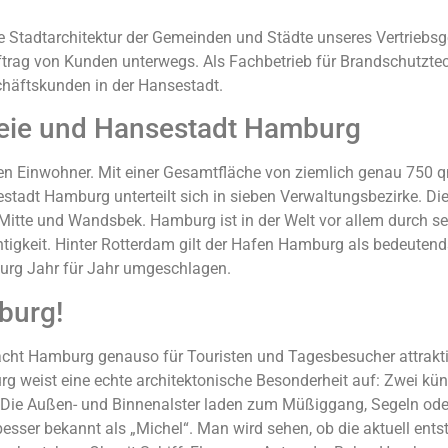
e Stadtarchitektur der Gemeinden und Städte unseres Vertriebsg
ftrag von Kunden unterwegs. Als Fachbetrieb für Brandschutzt
chäftskunden in der Hansestadt.
reie und Hansestadt Hamburg
nen Einwohner. Mit einer Gesamtfläche von ziemlich genau 750 q
tadt Hamburg unterteilt sich in sieben Verwaltungsbezirke. Die
rk Mitte und Wandsbek. Hamburg ist in der Welt vor allem durch
ichtigkeit. Hinter Rotterdam gilt der Hafen Hamburg als bedeut
urg Jahr für Jahr umgeschlagen.
burg!
acht Hamburg genauso für Touristen und Tagesbesucher attraktiv
g weist eine echte architektonische Besonderheit auf: Zwei kü
ir. Die Außen- und Binnenalster laden zum Müßiggang, Segeln o
 besser bekannt als „Michel“. Man wird sehen, ob die aktuell en