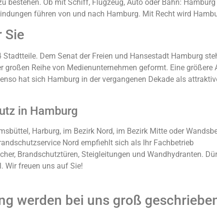
u bestehen. Ob mit Schiff, Flugzeug, Auto oder Bahn: Hamburg 
indungen führen von und nach Hamburg. Mit Recht wird Hamburg
 Sie
4 Stadtteile. Dem Senat der Freien und Hansestadt Hamburg steh
er großen Reihe von Medienunternehmen geformt. Eine größere 
enso hat sich Hamburg in der vergangenen Dekade als attraktiv
utz in Hamburg
Eimsbüttel, Harburg, im Bezirk Nord, im Bezirk Mitte oder Wand
Brandschutzservice Nord empfiehlt sich als Ihr Fachbetrieb
scher, Brandschutztüren, Steigleitungen und Wandhydranten. Dürfe
. Wir freuen uns auf Sie!
ng werden bei uns groß geschriebe