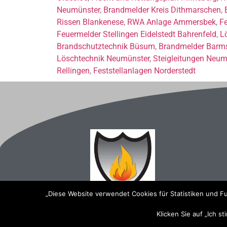
Neumünster
,
Brandmelder Kreis Dithmarschen
,
Rissen Blankenese
,
RWA Anlage Ammersbek
,
Fe
Feuermelder Stellingen Eidelstedt Bahrenfeld
,
L
Brandschutztechnik Büsum
,
Brandmelder Barm
Löschtechnik Neumünster
,
Steigleitungen Neum
Rellingen
,
Feststellanlagen Norderstedt
„Diese Website verwendet Cookies für Statistiken und Fu
Klicken Sie auf „Ich s