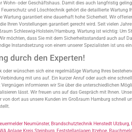
hr Wohn- oder Geschäftshaus. Damit dies auch langfristig gelin
r Feuerschutz und Löschtechnik gehört die detaillierte Wartung 
e Wartung garantiert eine dauerhaft hohe Sicherheit. Wir offer
 Ihren Vorstellungen garantiert gerecht wird. Seit vielen Jahren
raum Schleswig-Holstein/Hamburg. Wartung ist wichtig: Um Stö
ir möchten, dass Sie mit dem Sicherheitsstandard auch auf Daue
ige Instandsetzung von einem unserer Spezialisten ist uns eine
ng durch den Experten!
nik oder wünschen sich eine regelmäßige Wartung Ihres bestehen
erbindung mit uns auf. Ein kurzer Anruf oder auch eine schnel
t Vergnügen informieren wir Sie über die unterschiedlichen Mögl
lisieren lässt. Wir freuen uns auf das Gespräch mit Ihnen. Unser
 wir von dort aus unsere Kunden im Großraum Hamburg schnell 
ellt.
euermelder Neumünster
,
Brandschutztechnik Henstedt Ulzburg
,
WA Anlage Kreis Steinburg
,
Feststellanlagen Itzehoe
,
Rauchmelde