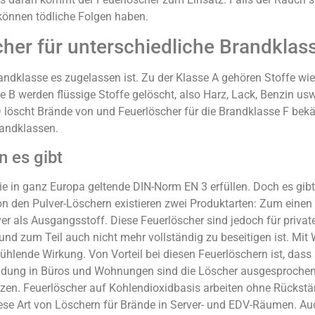
können tödliche Folgen haben.
cher für unterschiedliche Brandklas
randklasse es zugelassen ist. Zu der Klasse A gehören Stoffe wie
e B werden flüssige Stoffe gelöscht, also Harz, Lack, Benzin us
D löscht Brände von und Feuerlöscher für die Brandklasse F be
randklassen.
 es gibt
 in ganz Europa geltende DIN-Norm EN 3 erfüllen. Doch es gibt a
on den Pulver-Löschern existieren zwei Produktarten: Zum einen 
r als Ausgangsstoff. Diese Feuerlöscher sind jedoch für privat
d zum Teil auch nicht mehr vollständig zu beseitigen ist. Mit 
ühlende Wirkung. Von Vorteil bei diesen Feuerlöschern ist, dass
ung in Büros und Wohnungen sind die Löscher ausgesprochen gut
tzen. Feuerlöscher auf Kohlendioxidbasis arbeiten ohne Rückstä
ese Art von Löschern für Brände in Server- und EDV-Räumen. Auc