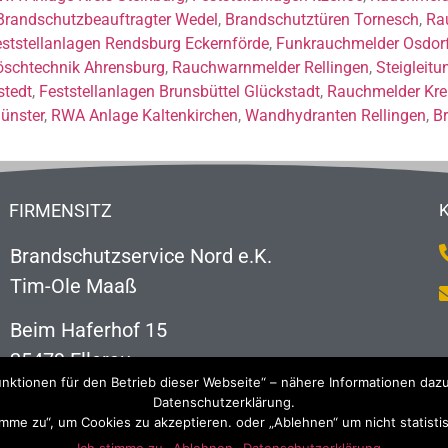
Brandschutzbeauftragter Wedel
,
Brandschutztüren Tornesch
,
Ra
ststellanlagen Rendsburg Eckernförde
,
Funkrauchmelder Osdor
öschtechnik Ahrensburg
,
Rauchwarnmelder Rellingen
,
Steigleitu
stedt
,
Feststellanlagen Brunsbüttel Glückstadt
,
Rauchmelder Krei
ünster
,
RWA Anlage Kaltenkirchen
,
Wandhydranten Rellingen
,
B
FIRMENSITZ
Brandschutzservice Nord e.K.
Tim-Ole Maaß
Beim Haferhof 15
25479 Ellerau
nktionen für den Betrieb dieser Webseite“ – nähere Informationen dazu
Datenschutzerklärung.
timme zu“, um Cookies zu akzeptieren. oder „Ablehnen“ um nicht statist