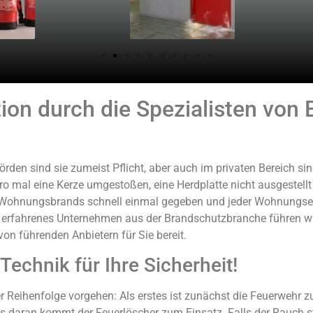
tion durch die Spezialisten von
den sind sie zumeist Pflicht, aber auch im privaten Bereich sin
ro mal eine Kerze umgestoßen, eine Herdplatte nicht ausgestellt
s Wohnungsbrands schnell einmal gegeben und jeder Wohnungseig
nd erfahrenes Unternehmen aus der Brandschutzbranche führen wi
on führenden Anbietern für Sie bereit.
Technik für Ihre Sicherheit!
 Reihenfolge vorgehen: Als erstes ist zunächst die Feuerwehr 
s daran kommt der Feuerlöscher zum Einsatz. Falls der Rauch stä