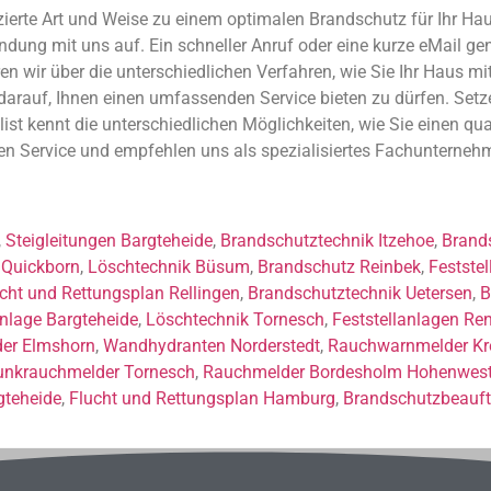
izierte Art und Weise zu einem optimalen Brandschutz für Ihr Haus
ng mit uns auf. Ein schneller Anruf oder eine kurze eMail genüg
ren wir über die unterschiedlichen Verfahren, wie Sie Ihr Haus m
 darauf, Ihnen einen umfassenden Service bieten zu dürfen. Set
list kennt die unterschiedlichen Möglichkeiten, wie Sie einen qu
hen Service und empfehlen uns als spezialisiertes Fachunterneh
,
Steigleitungen Bargteheide
,
Brandschutztechnik Itzehoe
,
Brands
Quickborn
,
Löschtechnik Büsum
,
Brandschutz Reinbek
,
Festste
cht und Rettungsplan Rellingen
,
Brandschutztechnik Uetersen
,
B
lage Bargteheide
,
Löschtechnik Tornesch
,
Feststellanlagen Re
er Elmshorn
,
Wandhydranten Norderstedt
,
Rauchwarnmelder Kr
unkrauchmelder Tornesch
,
Rauchmelder Bordesholm Hohenwest
gteheide
,
Flucht und Rettungsplan Hamburg
,
Brandschutzbeauft