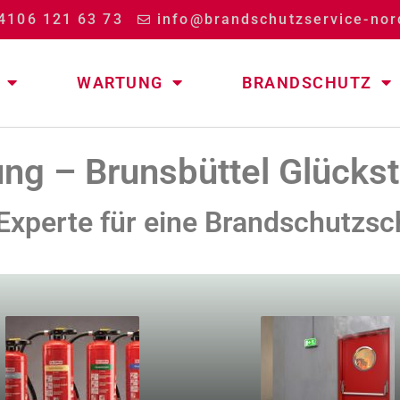
4106 121 63 73
info@brandschutzservice-nor
WARTUNG
BRANDSCHUTZ
ng – Brunsbüttel Glückst
 Experte für eine Brandschutzsc