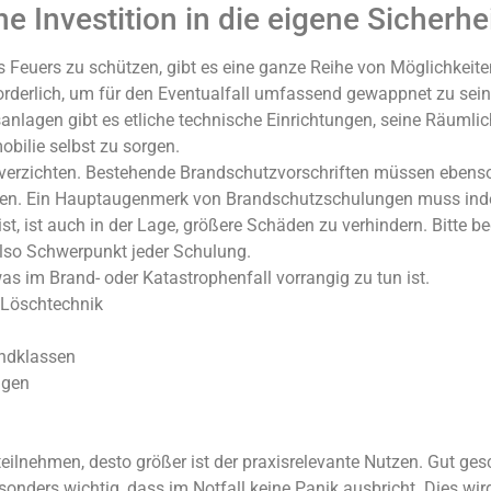
 Investition in die eigene Sicherhe
 Feuers zu schützen, gibt es eine ganze Reihe von Möglichkeiten
orderlich, um für den Eventualfall umfassend gewappnet zu sei
lagen gibt es etliche technische Einrichtungen, seine Räumlic
bilie selbst zu sorgen.
verzichten. Bestehende Brandschutzvorschriften müssen ebenso 
sen. Ein Hauptaugenmerk von Brandschutzschulungen muss ind
ist, ist auch in der Lage, größere Schäden zu verhindern. Bitte
 also Schwerpunkt jeder Schulung.
was im Brand- oder Katastrophenfall vorrangig zu tun ist.
 Löschtechnik
andklassen
ngen
ilnehmen, desto größer ist der praxisrelevante Nutzen. Gut ges
onders wichtig, dass im Notfall keine Panik ausbricht. Dies wi