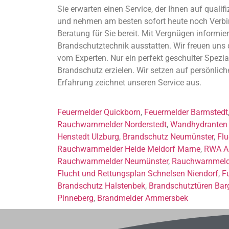
Sie erwarten einen Service, der Ihnen auf qualif
und nehmen am besten sofort heute noch Verbindu
Beratung für Sie bereit. Mit Vergnügen informie
Brandschutztechnik ausstatten. Wir freuen uns
vom Experten. Nur ein perfekt geschulter Spezia
Brandschutz erzielen. Wir setzen auf persönlic
Erfahrung zeichnet unseren Service aus.
Feuermelder Quickborn
,
Feuermelder Barmstedt
Rauchwarnmelder Norderstedt
,
Wandhydranten 
Henstedt Ulzburg
,
Brandschutz Neumünster
,
Flu
Rauchwarnmelder Heide Meldorf Marne
,
RWA An
Rauchwarnmelder Neumünster
,
Rauchwarnmeld
Flucht und Rettungsplan Schnelsen Niendorf
,
F
Brandschutz Halstenbek
,
Brandschutztüren Bar
Pinneberg
,
Brandmelder Ammersbek