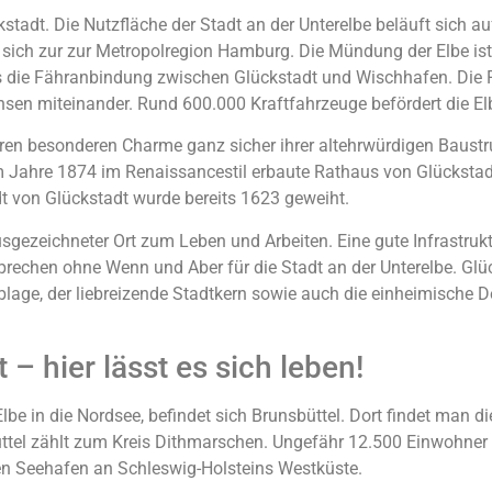
tadt. Die Nutzfläche der Stadt an der Unterelbe beläuft sich a
 sich zur zur Metropolregion Hamburg. Die Mündung der Elbe ist 
ls die Fähranbindung zwischen Glückstadt und Wischhafen. Die 
en miteinander. Rund 600.000 Kraftfahrzeuge befördert die Elb
e ihren besonderen Charme ganz sicher ihrer altehrwürdigen Baust
im Jahre 1874 im Renaissancestil erbaute Rathaus von Glücksta
dt von Glückstadt wurde bereits 1623 geweiht.
ausgezeichneter Ort zum Leben und Arbeiten. Eine gute Infrastru
echen ohne Wenn und Aber für die Stadt an der Unterelbe. Glüc
lblage, der liebreizende Stadtkern sowie auch die einheimische 
– hier lässt es sich leben!
lbe in die Nordsee, befindet sich Brunsbüttel. Dort findet man 
ttel zählt zum Kreis Dithmarschen. Ungefähr 12.500 Einwohner l
ten Seehafen an Schleswig-Holsteins Westküste.