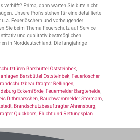
 verhilft? Prima, dann warten Sie bitte nicht
en. Unsere Profis stehen für eine detaillierte
it u.a. Feuerlöschern und vorbeugender
zen Sie beim Thema Feuerschutz auf Service
antitativ und qualitativ bestmöglichen
men in Norddeutschland. Die langjährige
chutztüren Barsbüttel Oststeinbek
,
llanlagen Barsbüttel Oststeinbek
,
Feuerlöscher
randschutzbeauftragter Rellingen
,
ndsburg Eckernförde
,
Feuermelder Bargteheide
,
eis Dithmarschen
,
Rauchwarnmelder Stormarn
,
stedt
,
Brandschutzbeauftragter Ahrensburg
,
ragter Quickborn
,
Flucht und Rettungsplan