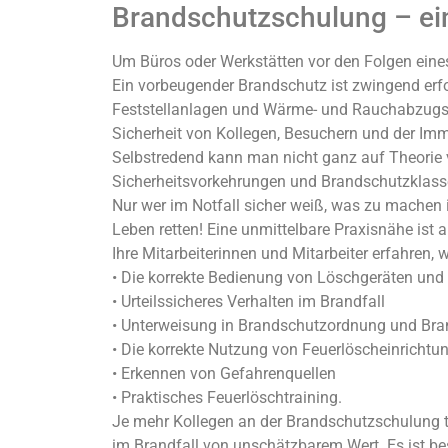
Brandschutzschulung – eine
Um Büros oder Werkstätten vor den Folgen eines
Ein vorbeugender Brandschutz ist zwingend erf
Feststellanlagen und Wärme- und Rauchabzugsan
Sicherheit von Kollegen, Besuchern und der Immo
Selbstredend kann man nicht ganz auf Theorie 
Sicherheitsvorkehrungen und Brandschutzklas
Nur wer im Notfall sicher weiß, was zu machen 
Leben retten! Eine unmittelbare Praxisnähe ist
Ihre Mitarbeiterinnen und Mitarbeiter erfahren, 
• Die korrekte Bedienung von Löschgeräten und
• Urteilssicheres Verhalten im Brandfall
• Unterweisung in Brandschutzordnung und Br
• Die korrekte Nutzung von Feuerlöscheinrichtu
• Erkennen von Gefahrenquellen
• Praktisches Feuerlöschtraining.
Je mehr Kollegen an der Brandschutzschulung te
im Brandfall von unschätzbarem Wert. Es ist bes