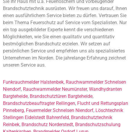
Sie Ihr Haus mit u.a. Feuerlöschern und vorbeugender
Brandschutztechnik ausrüsten. Wir freuen uns darauf, Ihnen
einen ausführlichem Service bieten zu dürfen. Vertrauen Sie
beim Thema Feuerschutz auf Service vom Spezialisten. Nur
ein top ausgebildeter Experte kennt die verschiedenen
Möglichkeiten, wie Sie einen qualitativ und quantitativ
bestmöglichen Brandschutz erzielen. Wir setzen auf
persönlichen Service und empfehlen uns als spezialisiertes
Unternehmen im Norden. Die jahrelange Erfahrung zeichnet
unseren Service aus.
Funkrauchmelder Halstenbek
,
Rauchwarnmelder Schnelsen
Niendorf
,
Rauchwarnmelder Neumünster
,
Wandhydranten
Bargteheide
,
Brandschutztüren Bargteheide
,
Brandschutzbeauftragter Rellingen
,
Flucht und Rettungsplan
Pinneberg
,
Feuermelder Schnelsen Niendorf
,
Löschtechnik
Stellingen Eidelstedt Bahrenfeld
,
Brandschutztechnik
Reinbek
,
Brandschutz Norderstedt
,
Brandschutzschulung
Kaltenkirchen
,
Brandmelder Osdorf Lurup
,