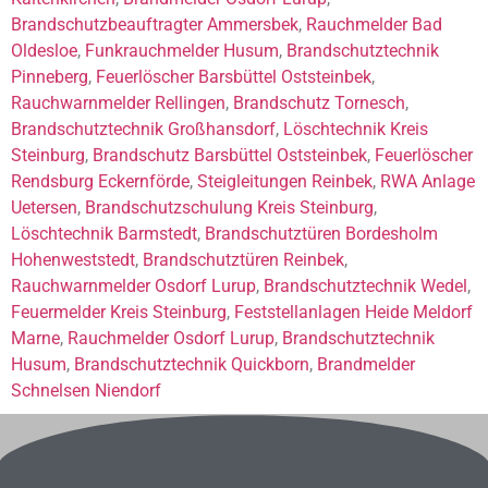
Brandschutzbeauftragter Ammersbek
,
Rauchmelder Bad
Oldesloe
,
Funkrauchmelder Husum
,
Brandschutztechnik
Pinneberg
,
Feuerlöscher Barsbüttel Oststeinbek
,
Rauchwarnmelder Rellingen
,
Brandschutz Tornesch
,
Brandschutztechnik Großhansdorf
,
Löschtechnik Kreis
Steinburg
,
Brandschutz Barsbüttel Oststeinbek
,
Feuerlöscher
Rendsburg Eckernförde
,
Steigleitungen Reinbek
,
RWA Anlage
Uetersen
,
Brandschutzschulung Kreis Steinburg
,
Löschtechnik Barmstedt
,
Brandschutztüren Bordesholm
Hohenweststedt
,
Brandschutztüren Reinbek
,
Rauchwarnmelder Osdorf Lurup
,
Brandschutztechnik Wedel
,
Feuermelder Kreis Steinburg
,
Feststellanlagen Heide Meldorf
Marne
,
Rauchmelder Osdorf Lurup
,
Brandschutztechnik
Husum
,
Brandschutztechnik Quickborn
,
Brandmelder
Schnelsen Niendorf