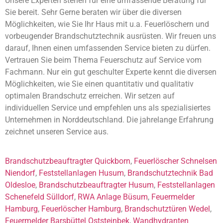
Unsere Experten stehen für eine umfassende Beratung für
Sie bereit. Sehr Gerne beraten wir über die diversen
Möglichkeiten, wie Sie Ihr Haus mit u.a. Feuerlöschern und
vorbeugender Brandschutztechnik ausrüsten. Wir freuen uns
darauf, Ihnen einen umfassenden Service bieten zu dürfen.
Vertrauen Sie beim Thema Feuerschutz auf Service vom
Fachmann. Nur ein gut geschulter Experte kennt die diversen
Möglichkeiten, wie Sie einen quantitativ und qualitativ
optimalen Brandschutz erreichen. Wir setzen auf
individuellen Service und empfehlen uns als spezialisiertes
Unternehmen in Norddeutschland. Die jahrelange Erfahrung
zeichnet unseren Service aus.
Brandschutzbeauftragter Quickborn
,
Feuerlöscher Schnelsen
Niendorf
,
Feststellanlagen Husum
,
Brandschutztechnik Bad
Oldesloe
,
Brandschutzbeauftragter Husum
,
Feststellanlagen
Schenefeld Sülldorf
,
RWA Anlage Büsum
,
Feuermelder
Hamburg
,
Feuerlöscher Hamburg
,
Brandschutztüren Wedel
,
Feuermelder Barsbüttel Oststeinbek
,
Wandhydranten