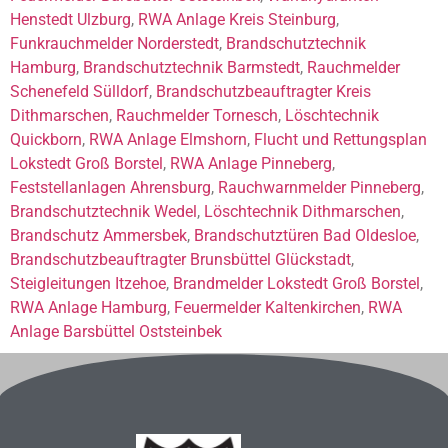
Henstedt Ulzburg
,
RWA Anlage Kreis Steinburg
,
Funkrauchmelder Norderstedt
,
Brandschutztechnik
Hamburg
,
Brandschutztechnik Barmstedt
,
Rauchmelder
Schenefeld Sülldorf
,
Brandschutzbeauftragter Kreis
Dithmarschen
,
Rauchmelder Tornesch
,
Löschtechnik
Quickborn
,
RWA Anlage Elmshorn
,
Flucht und Rettungsplan
Lokstedt Groß Borstel
,
RWA Anlage Pinneberg
,
Feststellanlagen Ahrensburg
,
Rauchwarnmelder Pinneberg
,
Brandschutztechnik Wedel
,
Löschtechnik Dithmarschen
,
Brandschutz Ammersbek
,
Brandschutztüren Bad Oldesloe
,
Brandschutzbeauftragter Brunsbüttel Glückstadt
,
Steigleitungen Itzehoe
,
Brandmelder Lokstedt Groß Borstel
,
RWA Anlage Hamburg
,
Feuermelder Kaltenkirchen
,
RWA
Anlage Barsbüttel Oststeinbek