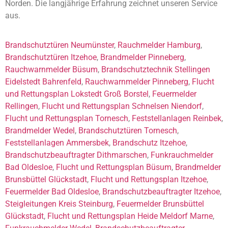
Norden. Die langjährige Erfahrung zeichnet unseren Service
aus.
Brandschutztüren Neumünster
,
Rauchmelder Hamburg
,
Brandschutztüren Itzehoe
,
Brandmelder Pinneberg
,
Rauchwarnmelder Büsum
,
Brandschutztechnik Stellingen
Eidelstedt Bahrenfeld
,
Rauchwarnmelder Pinneberg
,
Flucht
und Rettungsplan Lokstedt Groß Borstel
,
Feuermelder
Rellingen
,
Flucht und Rettungsplan Schnelsen Niendorf
,
Flucht und Rettungsplan Tornesch
,
Feststellanlagen Reinbek
,
Brandmelder Wedel
,
Brandschutztüren Tornesch
,
Feststellanlagen Ammersbek
,
Brandschutz Itzehoe
,
Brandschutzbeauftragter Dithmarschen
,
Funkrauchmelder
Bad Oldesloe
,
Flucht und Rettungsplan Büsum
,
Brandmelder
Brunsbüttel Glückstadt
,
Flucht und Rettungsplan Itzehoe
,
Feuermelder Bad Oldesloe
,
Brandschutzbeauftragter Itzehoe
,
Steigleitungen Kreis Steinburg
,
Feuermelder Brunsbüttel
Glückstadt
,
Flucht und Rettungsplan Heide Meldorf Marne
,