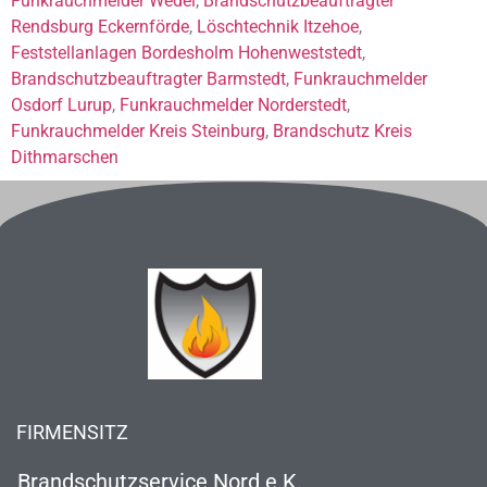
Funkrauchmelder Wedel
,
Brandschutzbeauftragter
Rendsburg Eckernförde
,
Löschtechnik Itzehoe
,
Feststellanlagen Bordesholm Hohenweststedt
,
Brandschutzbeauftragter Barmstedt
,
Funkrauchmelder
Osdorf Lurup
,
Funkrauchmelder Norderstedt
,
Funkrauchmelder Kreis Steinburg
,
Brandschutz Kreis
Dithmarschen
FIRMENSITZ
Brandschutzservice Nord e.K.