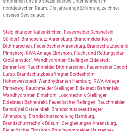
empfehlen uns als spezialisiertes Unternehmen im
norddeutschen Raum. Die jahrelange Erfahrung zeichnet
unseren Service aus.
Steigleitungen Kaltenkirchen
,
Feuermelder Schenefeld
Sülldorf
,
Brandschutz Ahrensburg
,
Brandmelder Kreis
Dithmarschen
,
Feuerlöscher Ahrensburg
,
Brandschutztechnik
Pinneberg
,
RWA Anlage Elmshorn
,
Flucht und Rettungsplan
Großhansdorf
,
Wandhydranten Stellingen Eidelstedt
Bahrenfeld
,
Rauchmelder Dithmarschen
,
Feuermelder Osdorf
Lurup
,
Brandschutzbeauftragter Bordesholm
Hohenweststedt
,
Wandhydranten Hamburg
,
RWA Anlage
Pinneberg
,
Rauchmelder Stellingen Eidelstedt Bahrenfeld
,
Wandhydranten Elmshorn
,
Löschtechnik Stellingen
Eidelstedt Bahrenfeld
,
Feuerlöscher Rellingen
,
Rauchmelder
Barsbüttel Oststeinbek
,
Brandschutzbeauftragter
Ahrensburg
,
Brandschutzschulung Hamburg
,
Brandschutztechnik Büsum
,
Steigleitungen Ahrensburg
,
Feuerlöscher Elmshorn
,
Rauchwarnmelder Halstenbek
,