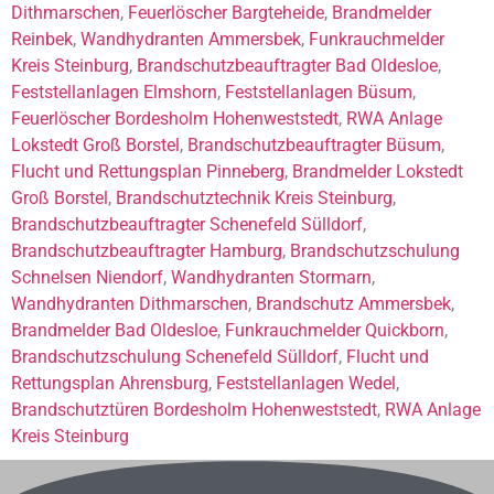
Dithmarschen
,
Feuerlöscher Bargteheide
,
Brandmelder
Reinbek
,
Wandhydranten Ammersbek
,
Funkrauchmelder
Kreis Steinburg
,
Brandschutzbeauftragter Bad Oldesloe
,
Feststellanlagen Elmshorn
,
Feststellanlagen Büsum
,
Feuerlöscher Bordesholm Hohenweststedt
,
RWA Anlage
Lokstedt Groß Borstel
,
Brandschutzbeauftragter Büsum
,
Flucht und Rettungsplan Pinneberg
,
Brandmelder Lokstedt
Groß Borstel
,
Brandschutztechnik Kreis Steinburg
,
Brandschutzbeauftragter Schenefeld Sülldorf
,
Brandschutzbeauftragter Hamburg
,
Brandschutzschulung
Schnelsen Niendorf
,
Wandhydranten Stormarn
,
Wandhydranten Dithmarschen
,
Brandschutz Ammersbek
,
Brandmelder Bad Oldesloe
,
Funkrauchmelder Quickborn
,
Brandschutzschulung Schenefeld Sülldorf
,
Flucht und
Rettungsplan Ahrensburg
,
Feststellanlagen Wedel
,
Brandschutztüren Bordesholm Hohenweststedt
,
RWA Anlage
Kreis Steinburg