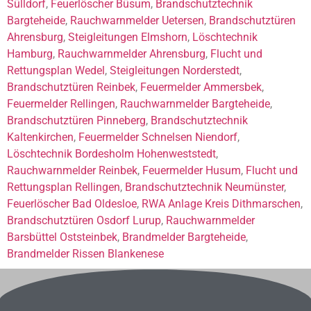
Sülldorf
,
Feuerlöscher Büsum
,
Brandschutztechnik
Bargteheide
,
Rauchwarnmelder Uetersen
,
Brandschutztüren
Ahrensburg
,
Steigleitungen Elmshorn
,
Löschtechnik
Hamburg
,
Rauchwarnmelder Ahrensburg
,
Flucht und
Rettungsplan Wedel
,
Steigleitungen Norderstedt
,
Brandschutztüren Reinbek
,
Feuermelder Ammersbek
,
Feuermelder Rellingen
,
Rauchwarnmelder Bargteheide
,
Brandschutztüren Pinneberg
,
Brandschutztechnik
Kaltenkirchen
,
Feuermelder Schnelsen Niendorf
,
Löschtechnik Bordesholm Hohenweststedt
,
Rauchwarnmelder Reinbek
,
Feuermelder Husum
,
Flucht und
Rettungsplan Rellingen
,
Brandschutztechnik Neumünster
,
Feuerlöscher Bad Oldesloe
,
RWA Anlage Kreis Dithmarschen
,
Brandschutztüren Osdorf Lurup
,
Rauchwarnmelder
Barsbüttel Oststeinbek
,
Brandmelder Bargteheide
,
Brandmelder Rissen Blankenese