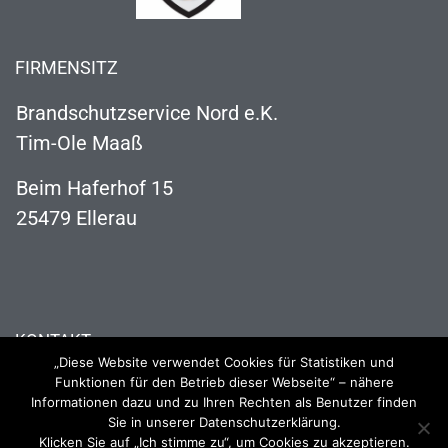
FIRMENSITZ
Brandschutzservice Nord e.K.
Tim-Ole Maaß
Beim Haferhof 15
25479 Ellerau
KONTAKT
„Diese Website verwendet Cookies für Statistiken und
04106 121 63 73
Funktionen für den Betrieb dieser Webseite“ – nähere
Informationen dazu und zu Ihren Rechten als Benutzer finden
info@brandschutzservice-nord.de
Sie in unserer Datenschutzerklärung.
Klicken Sie auf „Ich stimme zu“, um Cookies zu akzeptieren.