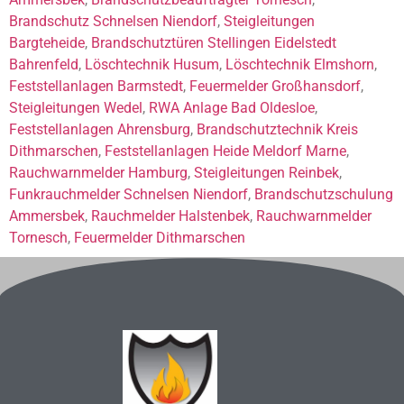
Brandschutz Schnelsen Niendorf
,
Steigleitungen
Bargteheide
,
Brandschutztüren Stellingen Eidelstedt
Bahrenfeld
,
Löschtechnik Husum
,
Löschtechnik Elmshorn
,
Feststellanlagen Barmstedt
,
Feuermelder Großhansdorf
,
Steigleitungen Wedel
,
RWA Anlage Bad Oldesloe
,
Feststellanlagen Ahrensburg
,
Brandschutztechnik Kreis
Dithmarschen
,
Feststellanlagen Heide Meldorf Marne
,
Rauchwarnmelder Hamburg
,
Steigleitungen Reinbek
,
Funkrauchmelder Schnelsen Niendorf
,
Brandschutzschulung
Ammersbek
,
Rauchmelder Halstenbek
,
Rauchwarnmelder
Tornesch
,
Feuermelder Dithmarschen