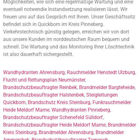
Möglichkeiten, wie sich eine regelmäßige Wartung und eine
eventuell notwendie Instandsetzung realisieren lässt. Wir
freuen uns auf das Gespräch mit Ihnen. Unser Geschäftssitz
befindet sich in Quickborn im Kreis Pinneberg.
Verkehrstechnisch günstig gelegen, erreichen wir von dort
aus unsere Kunden im norddeutschen Raum bequem und
schnell. Die Wartung und das Monitoring Ihrer Löschtechnik
ist also dauerhaft sichergestellt.
Wandhydranten Ahrensburg
,
Rauchmelder Henstedt Ulzburg
,
Flucht und Rettungsplan Neumünster
,
Brandschutzbeauftragter Reinbek
,
Brandmelder Bargteheide
,
Brandschutzbeauftragter Halstenbek
,
Steigleitungen
Quickborn
,
Brandschutz Kreis Steinburg
,
Funkrauchmelder
Heide Meldorf Marne
,
Wandhydranten Pinneberg
,
Brandschutzbeauftragter Schenefeld Sülldorf
,
Brandschutzbeauftragter Heide Meldorf Marne
,
Brandmelder
Kreis Steinburg
,
Brandmelder Ahrensburg
,
Brandmelder
Ammersbek
,
Brandschutzbeauftragter Tornesch
,