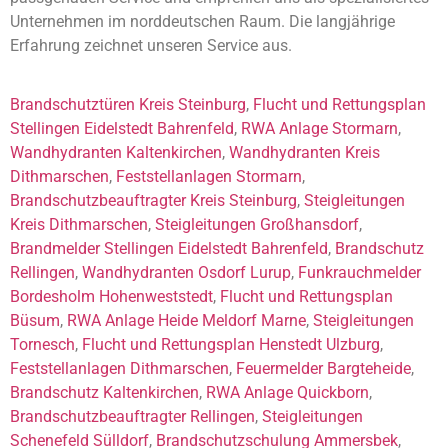
Unternehmen im norddeutschen Raum. Die langjährige
Erfahrung zeichnet unseren Service aus.
Brandschutztüren Kreis Steinburg
,
Flucht und Rettungsplan
Stellingen Eidelstedt Bahrenfeld
,
RWA Anlage Stormarn
,
Wandhydranten Kaltenkirchen
,
Wandhydranten Kreis
Dithmarschen
,
Feststellanlagen Stormarn
,
Brandschutzbeauftragter Kreis Steinburg
,
Steigleitungen
Kreis Dithmarschen
,
Steigleitungen Großhansdorf
,
Brandmelder Stellingen Eidelstedt Bahrenfeld
,
Brandschutz
Rellingen
,
Wandhydranten Osdorf Lurup
,
Funkrauchmelder
Bordesholm Hohenweststedt
,
Flucht und Rettungsplan
Büsum
,
RWA Anlage Heide Meldorf Marne
,
Steigleitungen
Tornesch
,
Flucht und Rettungsplan Henstedt Ulzburg
,
Feststellanlagen Dithmarschen
,
Feuermelder Bargteheide
,
Brandschutz Kaltenkirchen
,
RWA Anlage Quickborn
,
Brandschutzbeauftragter Rellingen
,
Steigleitungen
Schenefeld Sülldorf
,
Brandschutzschulung Ammersbek
,