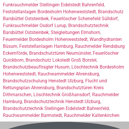
Funkrauchmelder Stellingen Eidelstedt Bahrenfeld
,
Feststellanlagen Bordesholm Hohenweststedt
,
Brandschutz
Barsbüttel Oststeinbek
,
Feuerlöscher Schenefeld Sülldorf
,
Funkrauchmelder Osdorf Lurup
,
Brandschutztechnik
Barsbüttel Oststeinbek
,
Steigleitungen Elmshorn
,
Feuermelder Bordesholm Hohenweststedt
,
Wandhydranten
Büsum
,
Feststellanlagen Hamburg
,
Rauchmelder Rendsburg
Eckernförde
,
Brandschutztüren Neumünster
,
Feuerlöscher
Quickborn
,
Brandschutz Lokstedt Groß Borstel
,
Brandschutzbeauftragter Husum
,
Löschtechnik Bordesholm
Hohenweststedt
,
Rauchwarnmelder Ahrensburg
,
Brandschutzschulung Henstedt Ulzburg
,
Flucht und
Rettungsplan Ahrensburg
,
Brandschutztüren Kreis
Dithmarschen
,
Löschtechnik Großhansdorf
,
Rauchmelder
Hamburg
,
Brandschutztechnik Henstedt Ulzburg
,
Brandschutztechnik Stellingen Eidelstedt Bahrenfeld
,
Rauchwarnmelder Barmstedt
,
Rauchmelder Kaltenkirchen