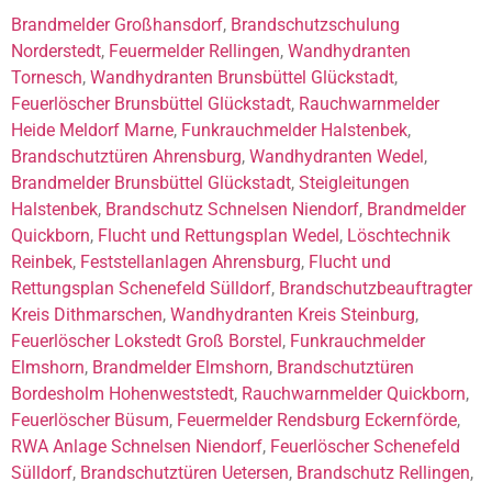
Brandmelder Großhansdorf
,
Brandschutzschulung
Norderstedt
,
Feuermelder Rellingen
,
Wandhydranten
Tornesch
,
Wandhydranten Brunsbüttel Glückstadt
,
Feuerlöscher Brunsbüttel Glückstadt
,
Rauchwarnmelder
Heide Meldorf Marne
,
Funkrauchmelder Halstenbek
,
Brandschutztüren Ahrensburg
,
Wandhydranten Wedel
,
Brandmelder Brunsbüttel Glückstadt
,
Steigleitungen
Halstenbek
,
Brandschutz Schnelsen Niendorf
,
Brandmelder
Quickborn
,
Flucht und Rettungsplan Wedel
,
Löschtechnik
Reinbek
,
Feststellanlagen Ahrensburg
,
Flucht und
Rettungsplan Schenefeld Sülldorf
,
Brandschutzbeauftragter
Kreis Dithmarschen
,
Wandhydranten Kreis Steinburg
,
Feuerlöscher Lokstedt Groß Borstel
,
Funkrauchmelder
Elmshorn
,
Brandmelder Elmshorn
,
Brandschutztüren
Bordesholm Hohenweststedt
,
Rauchwarnmelder Quickborn
,
Feuerlöscher Büsum
,
Feuermelder Rendsburg Eckernförde
,
RWA Anlage Schnelsen Niendorf
,
Feuerlöscher Schenefeld
Sülldorf
,
Brandschutztüren Uetersen
,
Brandschutz Rellingen
,