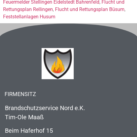
Feuermelder Stellingen Eidelstedt Bahrenfeld
,
Flucht und
Rettungsplan Rellingen
,
Flucht und Rettungsplan Büsum
,
Feststellanlagen Husum
FIRMENSITZ
Brandschutzservice Nord e.K.
Tim-Ole Maaß
Beim Haferhof 15