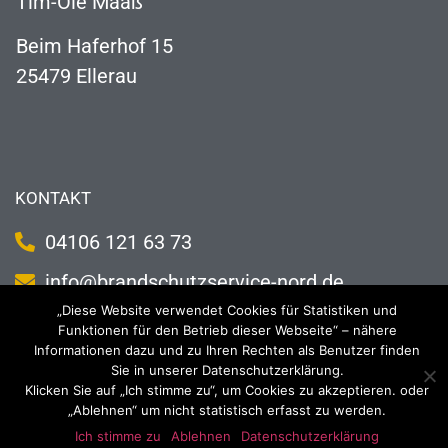
Tim-Ole Maaß
Beim Haferhof 15
25479 Ellerau
KONTAKT
04106 121 63 73
info@brandschutzservice-nord.de
„Diese Website verwendet Cookies für Statistiken und
Funktionen für den Betrieb dieser Webseite“ – nähere
Informationen dazu und zu Ihren Rechten als Benutzer finden
2023 Brandschutzservice Nord
Impressum
Datenschutzerklärung
Sie in unserer Datenschutzerklärung.
Klicken Sie auf „Ich stimme zu“, um Cookies zu akzeptieren. oder
„Ablehnen“ um nicht statistisch erfasst zu werden.
Ich stimme zu
Ablehnen
Datenschutzerklärung