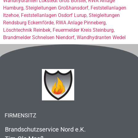
Wandhydranten Lokstedt Groß Borstel
,
RWA Anlage
Hamburg
,
Steigleitungen Großhansdorf
,
Feststellanlagen
Itzehoe
,
Feststellanlagen Osdorf Lurup
,
Steigleitungen
Rendsburg Eckernförde
,
RWA Anlage Pinneberg
,
Löschtechnik Reinbek
,
Feuermelder Kreis Steinburg
,
Brandmelder Schnelsen Niendorf
,
Wandhydranten Wedel
FIRMENSITZ
Brandschutzservice Nord e.K.