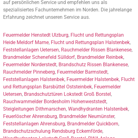
auf persönlichen Service und empfehlen uns als
spezialisiertes Fachunternehmen im Norden. Die jahrelange
Erfahrung zeichnet unseren Service aus.
Feuermelder Henstedt Ulzburg
,
Flucht und Rettungsplan
Heide Meldorf Marne
,
Flucht und Rettungsplan Halstenbek
,
Feststellanlagen Uetersen
,
Rauchmelder Rissen Blankenese
,
Brandmelder Schenefeld Sülldorf
,
Brandmelder Reinbek
,
Feuermelder Norderstedt
,
Brandschutz Rissen Blankenese
,
Rauchmelder Pinneberg
,
Feuermelder Barmstedt
,
Feststellanlagen Halstenbek
,
Feuermelder Halstenbek
,
Flucht
und Rettungsplan Barsbüttel Oststeinbek
,
Feuermelder
Uetersen
,
Brandschutztüren Lokstedt Groß Borstel
,
Rauchwarnmelder Bordesholm Hohenweststedt
,
Steigleitungen Dithmarschen
,
Wandhydranten Halstenbek
,
Feuerlöscher Ahrensburg
,
Brandmelder Neumünster
,
Feststellanlagen Ahrensburg
,
Brandmelder Quickborn
,
Brandschutzschulung Rendsburg Eckernförde
,