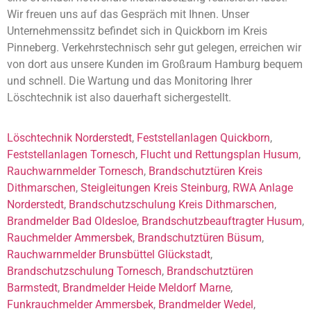
Wir freuen uns auf das Gespräch mit Ihnen. Unser
Unternehmenssitz befindet sich in Quickborn im Kreis
Pinneberg. Verkehrstechnisch sehr gut gelegen, erreichen wir
von dort aus unsere Kunden im Großraum Hamburg bequem
und schnell. Die Wartung und das Monitoring Ihrer
Löschtechnik ist also dauerhaft sichergestellt.
Löschtechnik Norderstedt
,
Feststellanlagen Quickborn
,
Feststellanlagen Tornesch
,
Flucht und Rettungsplan Husum
,
Rauchwarnmelder Tornesch
,
Brandschutztüren Kreis
Dithmarschen
,
Steigleitungen Kreis Steinburg
,
RWA Anlage
Norderstedt
,
Brandschutzschulung Kreis Dithmarschen
,
Brandmelder Bad Oldesloe
,
Brandschutzbeauftragter Husum
,
Rauchmelder Ammersbek
,
Brandschutztüren Büsum
,
Rauchwarnmelder Brunsbüttel Glückstadt
,
Brandschutzschulung Tornesch
,
Brandschutztüren
Barmstedt
,
Brandmelder Heide Meldorf Marne
,
Funkrauchmelder Ammersbek
,
Brandmelder Wedel
,