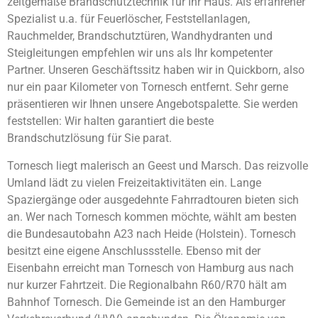
zeitgemäße Brandschutztechnik für Ihr Haus. Als erfahrener
Spezialist u.a. für Feuerlöscher, Feststellanlagen,
Rauchmelder, Brandschutztüren, Wandhydranten und
Steigleitungen empfehlen wir uns als Ihr kompetenter
Partner. Unseren Geschäftssitz haben wir in Quickborn, also
nur ein paar Kilometer von Tornesch entfernt. Sehr gerne
präsentieren wir Ihnen unsere Angebotspalette. Sie werden
feststellen: Wir halten garantiert die beste
Brandschutzlösung für Sie parat.
Tornesch liegt malerisch an Geest und Marsch. Das reizvolle
Umland lädt zu vielen Freizeitaktivitäten ein. Lange
Spaziergänge oder ausgedehnte Fahrradtouren bieten sich
an. Wer nach Tornesch kommen möchte, wählt am besten
die Bundesautobahn A23 nach Heide (Holstein). Tornesch
besitzt eine eigene Anschlussstelle. Ebenso mit der
Eisenbahn erreicht man Tornesch von Hamburg aus nach
nur kurzer Fahrtzeit. Die Regionalbahn R60/R70 hält am
Bahnhof Tornesch. Die Gemeinde ist an den Hamburger