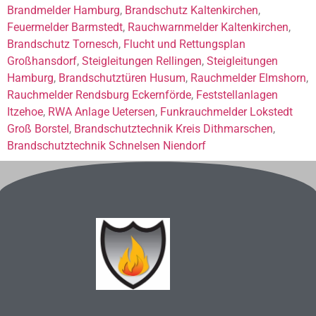
Brandmelder Hamburg
,
Brandschutz Kaltenkirchen
,
Feuermelder Barmstedt
,
Rauchwarnmelder Kaltenkirchen
,
Brandschutz Tornesch
,
Flucht und Rettungsplan
Großhansdorf
,
Steigleitungen Rellingen
,
Steigleitungen
Hamburg
,
Brandschutztüren Husum
,
Rauchmelder Elmshorn
,
Rauchmelder Rendsburg Eckernförde
,
Feststellanlagen
Itzehoe
,
RWA Anlage Uetersen
,
Funkrauchmelder Lokstedt
Groß Borstel
,
Brandschutztechnik Kreis Dithmarschen
,
Brandschutztechnik Schnelsen Niendorf