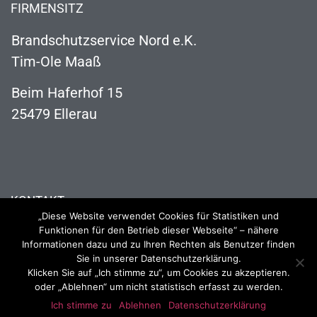
FIRMENSITZ
Brandschutzservice Nord e.K.
Tim-Ole Maaß
Beim Haferhof 15
25479 Ellerau
KONTAKT
„Diese Website verwendet Cookies für Statistiken und
04106 121 63 73
Funktionen für den Betrieb dieser Webseite“ – nähere
Informationen dazu und zu Ihren Rechten als Benutzer finden
info@brandschutzservice-nord.de
Sie in unserer Datenschutzerklärung.
Klicken Sie auf „Ich stimme zu“, um Cookies zu akzeptieren.
oder „Ablehnen“ um nicht statistisch erfasst zu werden.
Ich stimme zu
Ablehnen
Datenschutzerklärung
2023 Brandschutzservice Nord
Impressum
Datenschutzerklärung