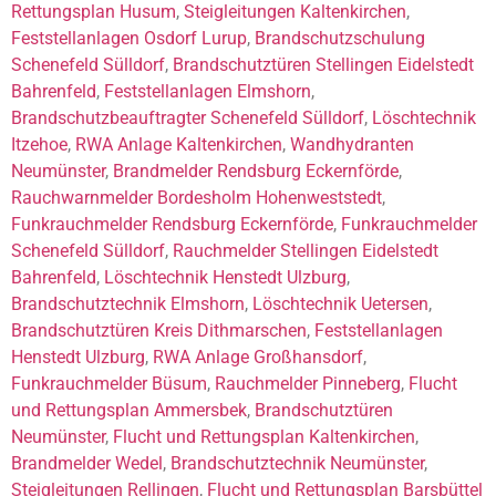
Rettungsplan Husum
,
Steigleitungen Kaltenkirchen
,
Feststellanlagen Osdorf Lurup
,
Brandschutzschulung
Schenefeld Sülldorf
,
Brandschutztüren Stellingen Eidelstedt
Bahrenfeld
,
Feststellanlagen Elmshorn
,
Brandschutzbeauftragter Schenefeld Sülldorf
,
Löschtechnik
Itzehoe
,
RWA Anlage Kaltenkirchen
,
Wandhydranten
Neumünster
,
Brandmelder Rendsburg Eckernförde
,
Rauchwarnmelder Bordesholm Hohenweststedt
,
Funkrauchmelder Rendsburg Eckernförde
,
Funkrauchmelder
Schenefeld Sülldorf
,
Rauchmelder Stellingen Eidelstedt
Bahrenfeld
,
Löschtechnik Henstedt Ulzburg
,
Brandschutztechnik Elmshorn
,
Löschtechnik Uetersen
,
Brandschutztüren Kreis Dithmarschen
,
Feststellanlagen
Henstedt Ulzburg
,
RWA Anlage Großhansdorf
,
Funkrauchmelder Büsum
,
Rauchmelder Pinneberg
,
Flucht
und Rettungsplan Ammersbek
,
Brandschutztüren
Neumünster
,
Flucht und Rettungsplan Kaltenkirchen
,
Brandmelder Wedel
,
Brandschutztechnik Neumünster
,
Steigleitungen Rellingen
,
Flucht und Rettungsplan Barsbüttel