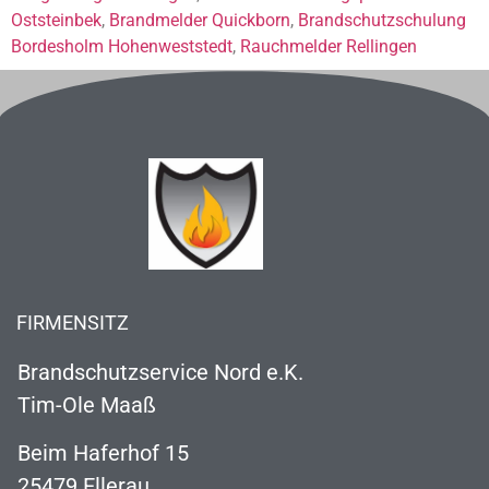
Oststeinbek
,
Brandmelder Quickborn
,
Brandschutzschulung
Bordesholm Hohenweststedt
,
Rauchmelder Rellingen
FIRMENSITZ
Brandschutzservice Nord e.K.
Tim-Ole Maaß
Beim Haferhof 15
25479 Ellerau