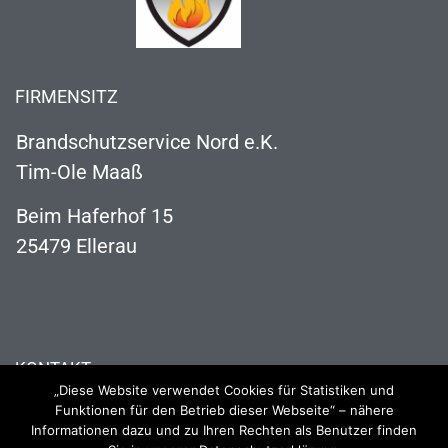
FIRMENSITZ
Brandschutzservice Nord e.K.
Tim-Ole Maaß
Beim Haferhof 15
25479 Ellerau
KONTAKT
„Diese Website verwendet Cookies für Statistiken und
04106 121 63 73
Funktionen für den Betrieb dieser Webseite“ – nähere
Informationen dazu und zu Ihren Rechten als Benutzer finden