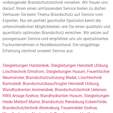
vorbeugender Brandschutztechnik versehen. Wir freuen uns
darauf, Ihnen einen umfassenden Service bieten zu dürfen.
Vertrauen Sie beim Thema Brandschutz auf Service vom
Experten. Nur ein perfekt geschulter Spezialist kennt die
unterschiedlichen Möglichkeiten, wie Sie einen qualitativ und
quantitativ optimalen Brandschutz erreichen. Wir setzen auf
passgenauen Service und empfehlen uns als spezialisiertes
Fachunternehmen in Norddeutschland. Die langjährige
Erfahrung zeichnet unseren Service aus.
Steigleitungen Halstenbek
,
Steigleitungen Henstedt Ulzburg
,
Löschtechnik Elmshorn
,
Steigleitungen Husum
,
Feuerlöscher
Neumünster
,
Brandschutzschulung Wedel
,
Löschtechnik
Barmstedt
,
Brandschutzbeauftragter Henstedt Ulzburg
,
Wandhydranten Ammersbek
,
Brandschutztechnik Uetersen
,
RWA Anlage Itzehoe
,
Wandhydranten Husum
,
Steigleitungen
Heide Meldorf Marne
,
Brandschutz Rendsburg Eckernförde
,
Brandschutztechnik Ahrensburg
,
Feuermelder Itzehoe
,