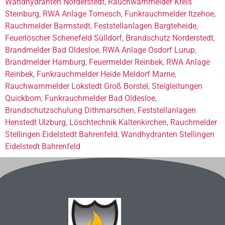
Wandhydranten Norderstedt
,
Rauchwarnmelder Kreis
Steinburg
,
RWA Anlage Tornesch
,
Funkrauchmelder Itzehoe
,
Rauchmelder Barmstedt
,
Feststellanlagen Bargteheide
,
Feuerlöscher Schenefeld Sülldorf
,
Brandschutz Norderstedt
,
Brandmelder Bad Oldesloe
,
RWA Anlage Osdorf Lurup
,
Brandmelder Hamburg
,
Feuermelder Reinbek
,
RWA Anlage
Reinbek
,
Funkrauchmelder Heide Meldorf Marne
,
Rauchwarnmelder Lokstedt Groß Borstel
,
Steigleitungen
Quickborn
,
Funkrauchmelder Bad Oldesloe
,
Brandschutzschulung Dithmarschen
,
Feststellanlagen
Henstedt Ulzburg
,
Löschtechnik Kaltenkirchen
,
Rauchmelder
Stellingen Eidelstedt Bahrenfeld
,
Wandhydranten Stellingen
Eidelstedt Bahrenfeld