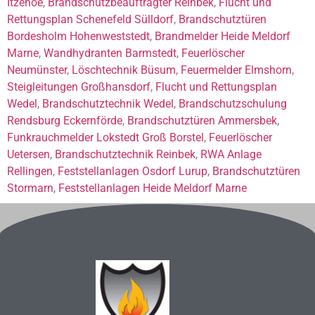
Itzehoe
,
Brandschutzbeauftragter Reinbek
,
Flucht und
Rettungsplan Schenefeld Sülldorf
,
Brandschutztüren
Bordesholm Hohenweststedt
,
Brandmelder Heide Meldorf
Marne
,
Wandhydranten Barmstedt
,
Feuerlöscher
Neumünster
,
Löschtechnik Büsum
,
Feuermelder Elmshorn
,
Steigleitungen Großhansdorf
,
Flucht und Rettungsplan
Wedel
,
Brandschutztechnik Wedel
,
Brandschutzschulung
Rendsburg Eckernförde
,
Brandschutztüren Ammersbek
,
Funkrauchmelder Lokstedt Groß Borstel
,
Feuerlöscher
Uetersen
,
Brandschutztechnik Reinbek
,
RWA Anlage
Rellingen
,
Feststellanlagen Osdorf Lurup
,
Brandschutztüren
Stormarn
,
Feststellanlagen Heide Meldorf Marne