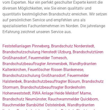
vom Experten. Nur ein perfekt geschulter Experte kennt die
diversen Möglichkeiten, wie Sie einen qualitativ und
quantitativ bestmöglichen Brandschutz erreichen. Wir setzen
auf persönlichen Service und empfehlen uns als
spezialisiertes Fachunternehmen im Norden. Die jahrelange
Erfahrung zeichnet unseren Service aus.
Feststellanlagen Pinneberg
,
Brandschutz Norderstedt
,
Brandschutzschulung Henstedt Ulzburg
,
Brandschutztüren
Großhansdorf
,
Feuermelder Tornesch
,
Brandschutzbeauftragter Ammersbek
,
Wandhydranten
Kaltenkirchen
,
Feuerlöscher Rissen Blankenese
,
Brandschutzschulung Großhansdorf
,
Feuermelder
Halstenbek
,
Brandschutzbeauftragter Büsum
,
Brandschutz
Stormarn
,
Brandschutzbeauftragter Bordesholm
Hohenweststedt
,
RWA Anlage Heide Meldorf Marne
,
Brandschutz Neumünster
,
Rauchwarnmelder Quickborn
,
Rauchmelder Barsbüttel Oststeinbek
,
Wandhydranten