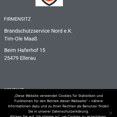
FIRMENSITZ
Brandschutzservice Nord e.K.
Tim-Ole Maaß
Beim Haferhof 15
25479 Ellerau
KONTAKT
„Diese Website verwendet Cookies für Statistiken und
04106 121 63 73
Funktionen für den Betrieb dieser Webseite“ – nähere
Informationen dazu und zu Ihren Rechten als Benutzer finden
info@brandschutzservice-nord.de
Sie in unserer Datenschutzerklärung.
Klicken Sie auf „Ich stimme zu“, um Cookies zu akzeptieren.