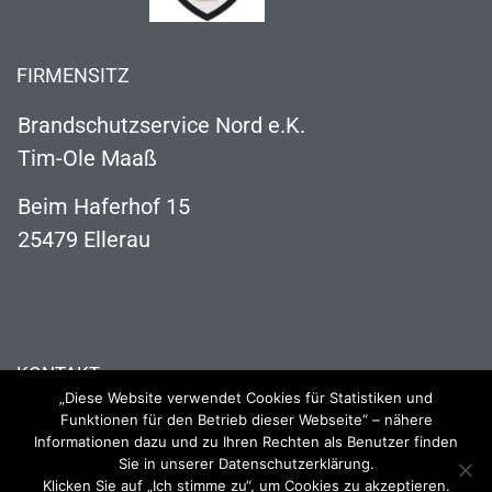
FIRMENSITZ
Brandschutzservice Nord e.K.
Tim-Ole Maaß
Beim Haferhof 15
25479 Ellerau
KONTAKT
„Diese Website verwendet Cookies für Statistiken und
04106 121 63 73
Funktionen für den Betrieb dieser Webseite“ – nähere
Informationen dazu und zu Ihren Rechten als Benutzer finden
info@brandschutzservice-nord.de
Sie in unserer Datenschutzerklärung.
Klicken Sie auf „Ich stimme zu“, um Cookies zu akzeptieren.