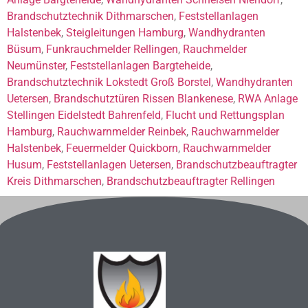
Brandschutztechnik Dithmarschen
,
Feststellanlagen
Halstenbek
,
Steigleitungen Hamburg
,
Wandhydranten
Büsum
,
Funkrauchmelder Rellingen
,
Rauchmelder
Neumünster
,
Feststellanlagen Bargteheide
,
Brandschutztechnik Lokstedt Groß Borstel
,
Wandhydranten
Uetersen
,
Brandschutztüren Rissen Blankenese
,
RWA Anlage
Stellingen Eidelstedt Bahrenfeld
,
Flucht und Rettungsplan
Hamburg
,
Rauchwarnmelder Reinbek
,
Rauchwarnmelder
Halstenbek
,
Feuermelder Quickborn
,
Rauchwarnmelder
Husum
,
Feststellanlagen Uetersen
,
Brandschutzbeauftragter
Kreis Dithmarschen
,
Brandschutzbeauftragter Rellingen