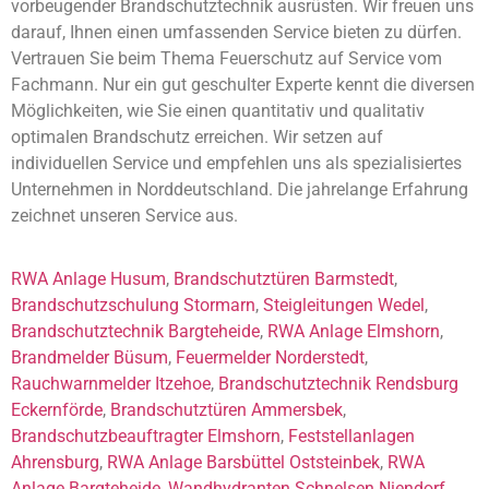
vorbeugender Brandschutztechnik ausrüsten. Wir freuen uns
darauf, Ihnen einen umfassenden Service bieten zu dürfen.
Vertrauen Sie beim Thema Feuerschutz auf Service vom
Fachmann. Nur ein gut geschulter Experte kennt die diversen
Möglichkeiten, wie Sie einen quantitativ und qualitativ
optimalen Brandschutz erreichen. Wir setzen auf
individuellen Service und empfehlen uns als spezialisiertes
Unternehmen in Norddeutschland. Die jahrelange Erfahrung
zeichnet unseren Service aus.
RWA Anlage Husum
,
Brandschutztüren Barmstedt
,
Brandschutzschulung Stormarn
,
Steigleitungen Wedel
,
Brandschutztechnik Bargteheide
,
RWA Anlage Elmshorn
,
Brandmelder Büsum
,
Feuermelder Norderstedt
,
Rauchwarnmelder Itzehoe
,
Brandschutztechnik Rendsburg
Eckernförde
,
Brandschutztüren Ammersbek
,
Brandschutzbeauftragter Elmshorn
,
Feststellanlagen
Ahrensburg
,
RWA Anlage Barsbüttel Oststeinbek
,
RWA
Anlage Bargteheide
,
Wandhydranten Schnelsen Niendorf
,