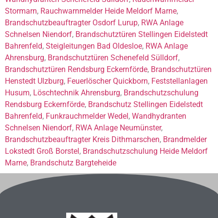
Stormarn
,
Rauchwarnmelder Heide Meldorf Marne
,
Brandschutzbeauftragter Osdorf Lurup
,
RWA Anlage
Schnelsen Niendorf
,
Brandschutztüren Stellingen Eidelstedt
Bahrenfeld
,
Steigleitungen Bad Oldesloe
,
RWA Anlage
Ahrensburg
,
Brandschutztüren Schenefeld Sülldorf
,
Brandschutztüren Rendsburg Eckernförde
,
Brandschutztüren
Henstedt Ulzburg
,
Feuerlöscher Quickborn
,
Feststellanlagen
Husum
,
Löschtechnik Ahrensburg
,
Brandschutzschulung
Rendsburg Eckernförde
,
Brandschutz Stellingen Eidelstedt
Bahrenfeld
,
Funkrauchmelder Wedel
,
Wandhydranten
Schnelsen Niendorf
,
RWA Anlage Neumünster
,
Brandschutzbeauftragter Kreis Dithmarschen
,
Brandmelder
Lokstedt Groß Borstel
,
Brandschutzschulung Heide Meldorf
Marne
,
Brandschutz Bargteheide