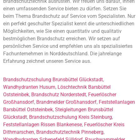
Brandschutztechnik ausrüsten. Wir freuen uns darauf, Ihnen
einen umfassenden Service bieten zu dürfen. Setzen Sie
beim Thema Brandschutz auf Service vom Spezialisten. Nur
ein perfekt geschulter Spezialist kennt die unterschiedlichen
Möglichkeiten, wie Sie einen quantitativ und qualitativ
bestmöglichen Brandschutz erreichen. Wir setzen auf
persönlichen Service und empfehlen uns als spezialisiertes
Fachunternehmen in Norddeutschland. Die jahrelange
Erfahrung zeichnet unseren Service aus.
Brandschutzschulung Brunsbüttel Glückstadt
,
Wandhydranten Husum
,
Löschtechnik Barsbüttel
Oststeinbek
,
Brandschutz Norderstedt
,
Feuerlöscher
Großhansdorf
,
Brandmelder Großhansdorf
,
Feststellanlagen
Barsbüttel Oststeinbek
,
Steigleitungen Brunsbüttel
Glückstadt
,
Brandschutzschulung Kreis Steinburg
,
Feststellanlagen Rissen Blankenese
,
Feuerlöscher Kreis
Dithmarschen
,
Brandschutztechnik Pinneberg
,
Wandhydranten Schenefeld Sülldorf
,
Rauchwarnmelder