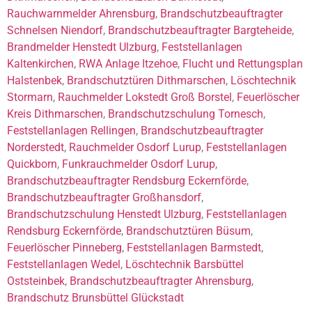
Rauchwarnmelder Ahrensburg
,
Brandschutzbeauftragter
Schnelsen Niendorf
,
Brandschutzbeauftragter Bargteheide
,
Brandmelder Henstedt Ulzburg
,
Feststellanlagen
Kaltenkirchen
,
RWA Anlage Itzehoe
,
Flucht und Rettungsplan
Halstenbek
,
Brandschutztüren Dithmarschen
,
Löschtechnik
Stormarn
,
Rauchmelder Lokstedt Groß Borstel
,
Feuerlöscher
Kreis Dithmarschen
,
Brandschutzschulung Tornesch
,
Feststellanlagen Rellingen
,
Brandschutzbeauftragter
Norderstedt
,
Rauchmelder Osdorf Lurup
,
Feststellanlagen
Quickborn
,
Funkrauchmelder Osdorf Lurup
,
Brandschutzbeauftragter Rendsburg Eckernförde
,
Brandschutzbeauftragter Großhansdorf
,
Brandschutzschulung Henstedt Ulzburg
,
Feststellanlagen
Rendsburg Eckernförde
,
Brandschutztüren Büsum
,
Feuerlöscher Pinneberg
,
Feststellanlagen Barmstedt
,
Feststellanlagen Wedel
,
Löschtechnik Barsbüttel
Oststeinbek
,
Brandschutzbeauftragter Ahrensburg
,
Brandschutz Brunsbüttel Glückstadt